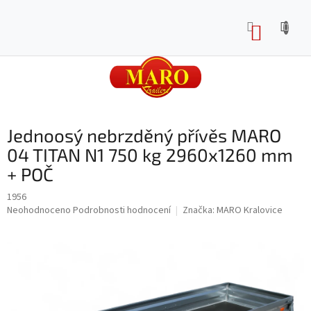
Přejít
na
NÁKUP
obsah
KOŠÍK
Jednoosý nebrzděný přívěs MARO
04 TITAN N1 750 kg 2960x1260 mm
+ POČ
1956
Průměrné
Neohodnoceno
Podrobnosti hodnocení
Značka:
MARO Kralovice
hodnocení
produktu
je
0,0
z
5
hvězdiček.