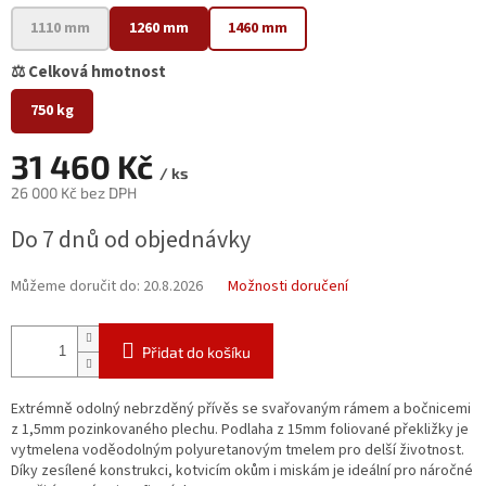
1110 mm
1260 mm
1460 mm
⚖️ Celková hmotnost
750 kg
31 460 Kč
/ ks
26 000 Kč bez DPH
Měrná
Do 7 dnů od objednávky
cena:
Můžeme doručit do:
20.8.2026
Možnosti doručení
Přidat do košíku
Extrémně odolný nebrzděný přívěs se svařovaným rámem a bočnicemi
z 1,5mm pozinkovaného plechu. Podlaha z 15mm foliované překližky je
vytmelena voděodolným polyuretanovým tmelem pro delší životnost.
Díky zesílené konstrukci, kotvicím okům i miskám je ideální pro náročné