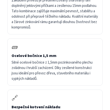
Základem přívěsu je předimenzovaný svařovaný rám
doplněný jeklovými příčkami a zesílenou 15mm podlahou.
Tato kombinace zajišťuje maximální pevnost, stabilitu a
odolnost při přepravě těžkého nákladu. Kvalitní materiály
a žárové zinkování rámu garantují dlouhou životnost bez
kompromisů.
🧱
Ocelové bočnice 1,5 mm
Silné ocelové bočnice z 1,5mm pozinkovaného plechu
zvládnou i hrubší zacházení. Díky zesílené konstrukci
jsou ideální pro převoz dřeva, stavebního materiálu i
sypkých nákladů.
🔗
Bezpečné kotvení nákladu