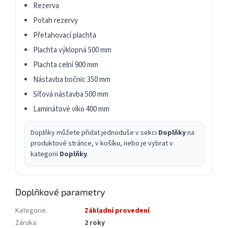
Rezerva
Potah rezervy
Přetahovací plachta
Plachta výklopná 500 mm
Plachta celní 900 mm
Nástavba bočnic 350 mm
Síťová nástavba 500 mm
Laminátové víko 400 mm
Doplňky můžete přidat jednoduše v sekci
Doplňky
na
produktové stránce, v košíku, nebo je vybrat v
kategorii
Doplňky
.
Doplňkové parametry
Kategorie
:
Základní provedení
Záruka
:
2 roky