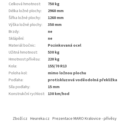
Celková hmotnost
:
750 kg
Délka ložné plochy
:
2960 mm
Šířka ložné plochy
:
1260 mm
Výška ložné plochy
:
350 mm
Brzdy
:
ne
Sklápění
:
ne
Materiál bočnic
:
Pozinkovaná ocel
Užitná hmotnost
:
530 kg
Hmotnost přívěsu
:
220 kg
Kola
:
155/70 R13
Poloha kol
:
mimo ložnou plochu
Podlaha
:
protiskluzová voděodolná překližka
Síla podlahy
:
15 mm
Konstrukční rychlost
:
130 km/hod
Z
á
Zboží.cz
Heureka.cz
Prezentace MARO Kralovice - přívěsy
p