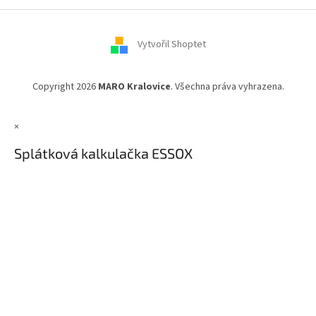
a
t
í
Vytvořil Shoptet
Copyright 2026
MARO Kralovice
. Všechna práva vyhrazena.
×
Splátková kalkulačka ESSOX