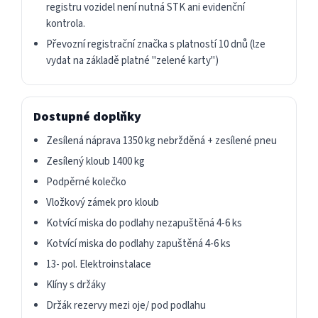
registru vozidel není nutná STK ani evidenční
kontrola.
Převozní registrační značka s platností 10 dnů (lze
vydat na základě platné "zelené karty")
Dostupné doplňky
Zesílená náprava 1350 kg nebržděná + zesílené pneu
Zesílený kloub 1400 kg
Podpěrné kolečko
Vložkový zámek pro kloub
Kotvící miska do podlahy nezapuštěná 4-6 ks
Kotvící miska do podlahy zapuštěná 4-6 ks
13- pol. Elektroinstalace
Klíny s držáky
Držák rezervy mezi oje/ pod podlahu