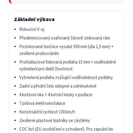
Základní výbava
Robustní V-oj
Předimenzovaný svařovaný žárově zinkovaný rám
Pozinkované bočnice vysoké 350 mm (síla 1,5 mm) +
zesílené prolisováním
Protiskluzová foliovaná podlaha 15 mm + voděodolné
vytmelení pro delší životnost
Vytmelená podlaha zvýšující voděodolnost podlahy
Zadní a přední čelo sklopné a odnímatelné
4 kotevní oka + 4 kotvící misky v podlaze
7 pólová elektroinstalace
Konstrukční rychlost 130 km/h
Zesílené plastové blatníky se zástěrky
COC list (EU osvědčení o schválení). Pro zapsání do