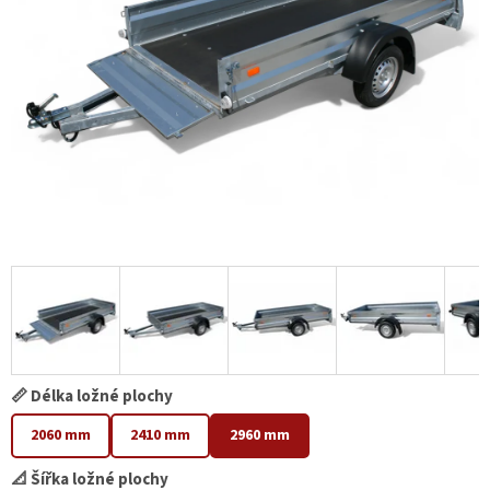
📏 Délka ložné plochy
2060 mm
2410 mm
2960 mm
📐 Šířka ložné plochy