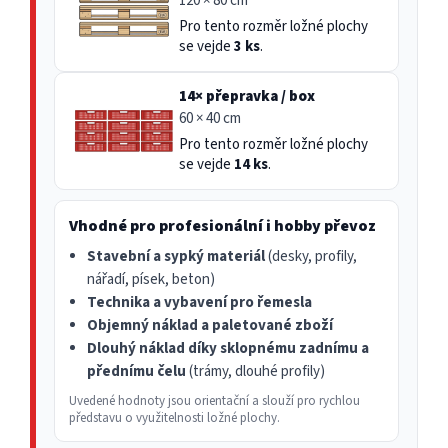
120 × 80 cm
Pro tento rozměr ložné plochy
se vejde
3 ks
.
14× přepravka / box
60 × 40 cm
Pro tento rozměr ložné plochy
se vejde
14 ks
.
Vhodné pro profesionální i hobby převoz
Stavební a sypký materiál
(desky, profily,
nářadí, písek, beton)
Technika a vybavení pro řemesla
Objemný náklad a paletované zboží
Dlouhý náklad díky sklopnému zadnímu a
přednímu čelu
(trámy, dlouhé profily)
Uvedené hodnoty jsou orientační a slouží pro rychlou
představu o využitelnosti ložné plochy.