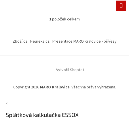
1
položek celkem
O
v
l
Z
á
á
Zboží.cz
Heureka.cz
Prezentace MARO Kralovice - přívěsy
d
p
a
a
c
t
í
í
p
Vytvořil Shoptet
r
v
k
y
Copyright 2026
MARO Kralovice
. Všechna práva vyhrazena.
v
ý
p
×
i
Splátková kalkulačka ESSOX
s
u