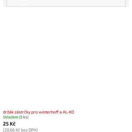
d
u
k
V
t
ý
ů
p
i
s
p
r
o
d
u
k
t
ů
držák zástrčky pro winterhoff a AL-KO
Skladem
(5 ks)
25 Kč
(20,66 Kč bez DPH)