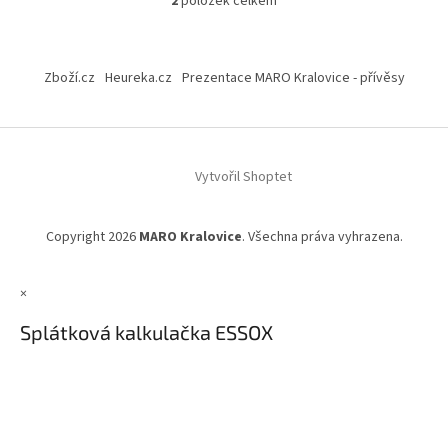
2
položek celkem
O
v
l
Z
á
á
Zboží.cz
Heureka.cz
Prezentace MARO Kralovice - přívěsy
d
p
a
a
c
t
í
í
p
Vytvořil Shoptet
r
v
k
y
Copyright 2026
MARO Kralovice
. Všechna práva vyhrazena.
v
ý
p
×
i
Splátková kalkulačka ESSOX
s
u