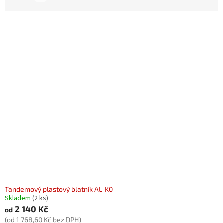
d
u
k
V
t
ý
ů
p
i
s
p
r
o
d
u
k
t
ů
Tandemový plastový blatník AL-KO
Skladem
(2 ks)
2 140 Kč
od
(od 1 768,60 Kč bez DPH)