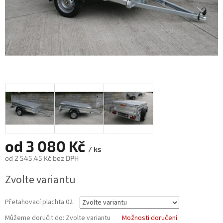
od
3 080 Kč
/ ks
od
2 545,45 Kč
bez DPH
Měrná
Zvolte variantu
cena:
Přetahovací plachta 02
Můžeme doručit do:
Zvolte variantu
Možnosti doručení