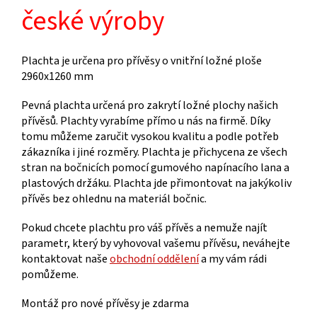
české výroby
Plachta je určena pro přívěsy o vnitřní ložné ploše
2960x1260 mm
Pevná plachta určená pro zakrytí ložné plochy našich
přívěsů. Plachty vyrabíme přímo u nás na firmě. Díky
tomu můžeme zaručit vysokou kvalitu a podle potřeb
zákazníka i jiné rozměry. Plachta je přichycena ze všech
stran na bočnicích pomocí gumového napínacího lana a
plastových držáku. Plachta jde přimontovat na jakýkoliv
přívěs bez ohlednu na materiál bočnic.
Pokud chcete plachtu pro váš přívěs a nemuže najít
parametr, který by vyhovoval vašemu přívěsu, neváhejte
kontaktovat naše
obchodní oddělení
a my vám rádi
pomůžeme.
Montáž pro nové přívěsy je zdarma