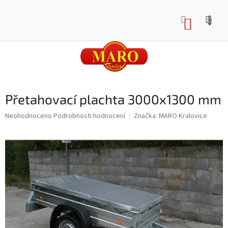
Přejít
na
NÁKUP
obsah
KOŠÍK
Přetahovací plachta 3000x1300 mm
Průměrné
Neohodnoceno
Podrobnosti hodnocení
Značka:
MARO Kralovice
hodnocení
produktu
je
0,0
z
5
hvězdiček.