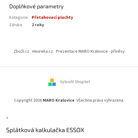
Doplňkové parametry
Kategorie
:
Přetahovací plachty
Záruka
:
2 roky
Z
á
Zboží.cz
Heureka.cz
Prezentace MARO Kralovice - přívěsy
p
a
t
í
Vytvořil Shoptet
Copyright 2026
MARO Kralovice
. Všechna práva vyhrazena.
×
Splátková kalkulačka ESSOX