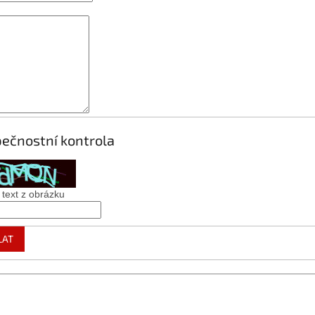
ečnostní kontrola
 text z obrázku
LAT