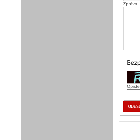
Zpráva
Bezp
Opište
ODES