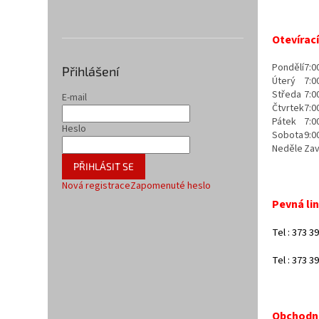
Otevírac
Pondělí
7:0
Přihlášení
Úterý
7:0
Středa
7:0
E-mail
Čtvrtek
7:0
Pátek
7:0
Heslo
Sobota
9:0
Neděle
Za
PŘIHLÁSIT SE
Nová registrace
Zapomenuté heslo
Pevná li
Tel : 373 3
Tel : 373 3
Obchodní