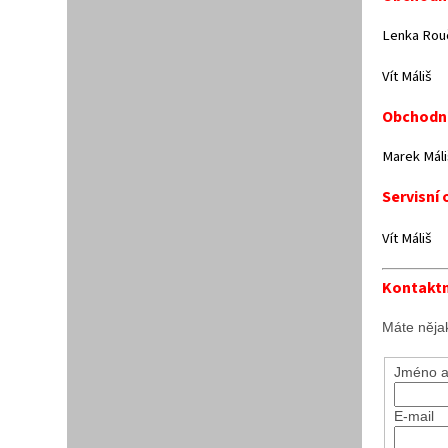
Lenka Ro
Vít Mál
Obchodní
Mar
Servisní 
Vít Mál
Kontaktn
Máte něja
Jméno a
E-mail