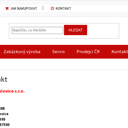
JAK NAKUPOVAT
KONTAKT
HLEDAT
Zakázkový výroba
Servis
Prodejci ČR
Kontak
kt
ovice s.r.o.
488
ovice
595
357595