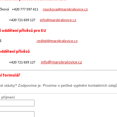
učková +420 777 597 411
rouckova@marokralovice.cz
iš +420 721 639 127
info@marokralovice.cz
 oddělení přívěsů pro EU
ek Máliš
reditel@marokralovice.cz
oddělení přívěsů
info@marokralovice.cz
iš +420 721 639 127
í formulář
ké otázky? Zodpovíme je. Prosíme o pečlivé vyplnění kontaktních údajů
 příjmení