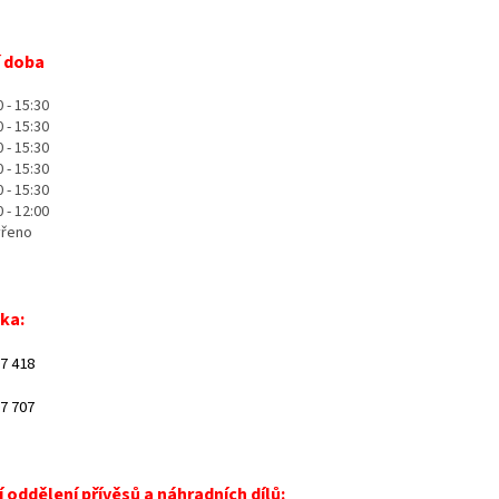
í doba
0 - 15:30
0 - 15:30
0 - 15:30
0 - 15:30
0 - 15:30
0 - 12:00
vřeno
nka:
97 418
97 707
 oddělení přívěsů a náhradních dílů: