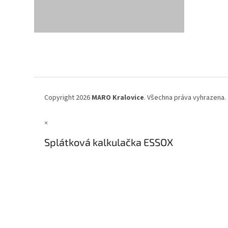
Z
á
p
a
t
í
Copyright 2026
MARO Kralovice
. Všechna práva vyhrazena.
×
Splátková kalkulačka ESSOX