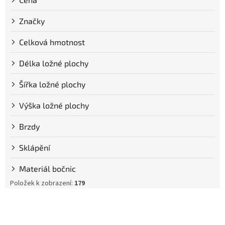
Značky
Celková hmotnost
Délka ložné plochy
Šířka ložné plochy
Výška ložné plochy
Brzdy
Sklápění
Materiál bočnic
Položek k zobrazení:
179
V
ý
p