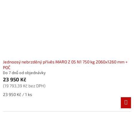
Jednoosý nebrzděný přívěs MARO Z 05 N1 750 kg 2060x1260 mm +
POČ
Do 7 dnů od objednávky
23 950 Kč
(19 793,39 Kč bez DPH)
Měrná
23 950 Kč / 1 ks
cena: