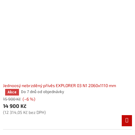
i
s
p
r
o
d
u
k
t
ů
Jednoosý nebrzděný přívěs EXPLORER 03 N1 2060x1110 mm
Do 7 dnů od objednávky
Akce
Průměrné
hodnocení
15 900 Kč
(–6 %)
produktu
14 900 Kč
je
(12 314,05 Kč bez DPH)
3,8
z
5
hvězdiček.