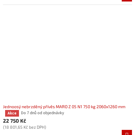
Jednoosý nebrzděný přívěs MARO Z 05 N1 750 kg 2060x1260 mm
Do 7 dnů od objednávky
Akce
Průměrné
hodnocení
22 750 Kč
produktu
(18 801,65 Kč bez DPH)
je