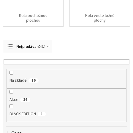
Kola pod ložnou
Kola vedle ložné
plochou
plochy
Ř
Nejprodávanější
a
z
Doporučujeme
e
n
Nejlevnější
í
Nejdražší
Na skladě
16
p
r
Abecedně
o
Akce
14
d
u
k
BLACK EDITION
1
t
ů
Cena