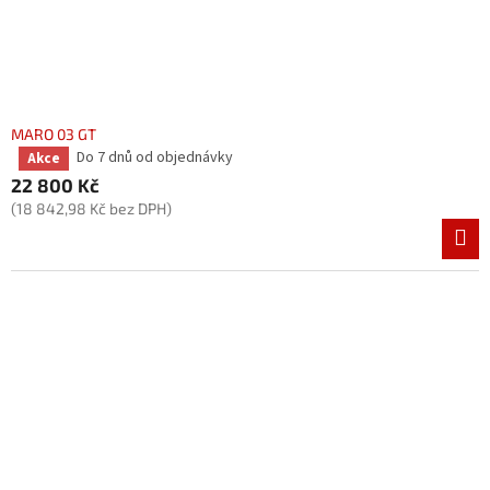
MARO 03 GT
Do 7 dnů od objednávky
Akce
Průměrné
hodnocení
22 800 Kč
produktu
(18 842,98 Kč bez DPH)
je
3,7
z
5
hvězdiček.