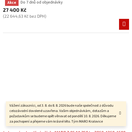
Do 7 dnů od objednávky
Akce
Průměrné
hodnocení
27 400 Kč
produktu
(22 644,63 Kč bez DPH)
je
4,0
z
5
hvězdiček.
Vážení zákazníci, od 3. 8. do 8. 8. 2026 bude naše společnost z důvodu
celozávodní dovolené uzavřena. Vašim objednávkám, dotazům a
požadavkům se budeme opět věnovat od pondělí 10. 8. 2026. Děkujeme
za pochopení a přejeme vám krásné léto. Tým MARO Kralovice