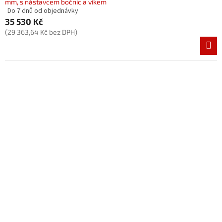
mm, s nástavcem bočnic a víkem
Do 7 dnů od objednávky
Průměrné
35 530 Kč
hodnocení
produktu
(29 363,64 Kč bez DPH)
je
5,0
z
5
hvězdiček.