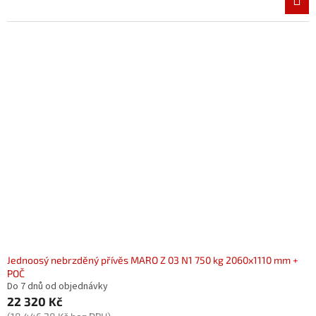
4,3
z
5
hvězdiček.
Jednoosý nebrzděný přívěs MARO Z 03 N1 750 kg 2060x1110 mm +
POČ
Do 7 dnů od objednávky
22 320 Kč