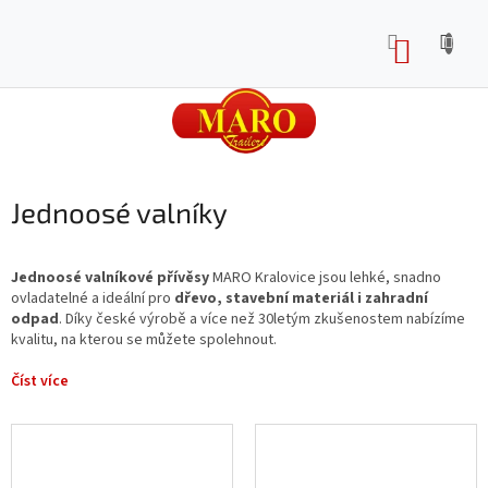
Přejít
na
NÁKUP
obsah
KOŠÍK
Jednoosé valníky
Jednoosé valníkové přívěsy
MARO Kralovice jsou lehké, snadno
ovladatelné a ideální pro
dřevo, stavební materiál i zahradní
odpad
. Díky české výrobě a více než 30letým zkušenostem nabízíme
kvalitu, na kterou se můžete spolehnout.
Číst více