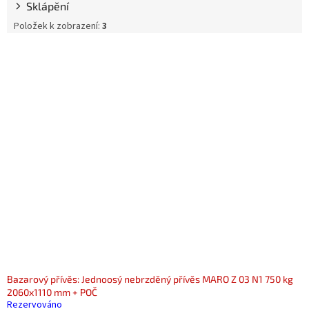
Sklápění
Položek k zobrazení:
3
V
ý
p
i
s
p
r
o
d
u
k
t
ů
Bazarový přívěs: Jednoosý nebrzděný přívěs MARO Z 03 N1 750 kg
2060x1110 mm + POČ
Rezervováno