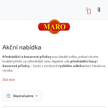
Přejít
na
NÁKUP
obsah
KOŠÍK
Akční nabídka
Předváděcí a bazarové přívěsy
jsou ideální volba, pokud chcete
kvalitní přívěs za výhodnější cenu. Najdete zde
předváděcí kusy
i
bazarové přívěsy
– často s možností
rychlého odběru
bez čekání na
výrobu.
Číst více
Ř
Doporučujeme
a
z
Nejlevnější