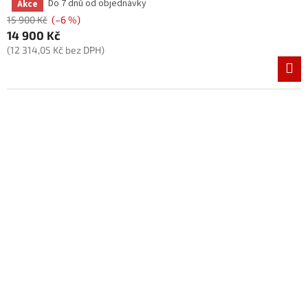
Do 7 dnů od objednávky
Akce
Průměrné
hodnocení
15 900 Kč
(–6 %)
produktu
14 900 Kč
je
(12 314,05 Kč bez DPH)
3,8
z
5
hvězdiček.