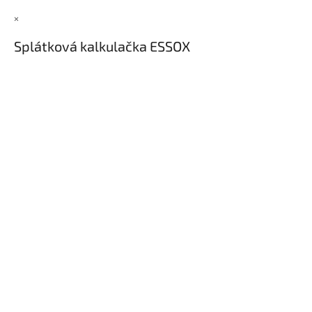
ý
p
×
i
Splátková kalkulačka ESSOX
s
u