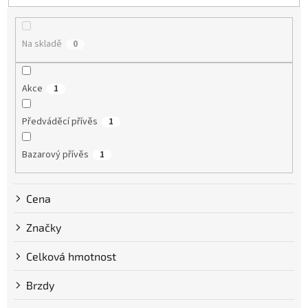
e
n
Nejdražší
í
Nejprodávanější
Na skladě
0
p
r
Abecedně
o
Akce
1
d
u
k
Předváděcí přívěs
1
t
ů
Bazarový přívěs
1
Cena
Značky
Celková hmotnost
Brzdy