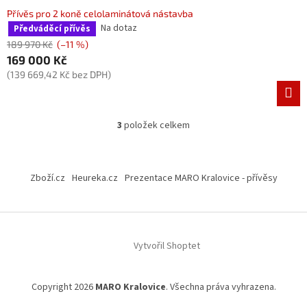
Přívěs pro 2 koně celolaminátová nástavba
Na dotaz
Předváděcí přívěs
189 970 Kč
(–11 %)
169 000 Kč
(139 669,42 Kč bez DPH)
3
položek celkem
O
v
l
Z
á
á
Zboží.cz
Heureka.cz
Prezentace MARO Kralovice - přívěsy
d
p
a
a
c
t
í
í
p
Vytvořil Shoptet
r
v
k
y
Copyright 2026
MARO Kralovice
. Všechna práva vyhrazena.
v