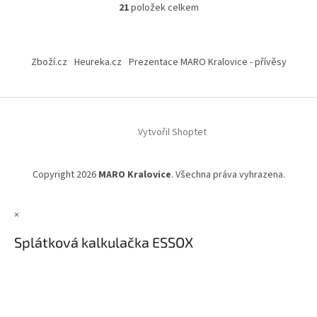
21
položek celkem
O
v
l
Z
á
á
Zboží.cz
Heureka.cz
Prezentace MARO Kralovice - přívěsy
d
p
a
a
c
t
í
í
p
Vytvořil Shoptet
r
v
k
y
Copyright 2026
MARO Kralovice
. Všechna práva vyhrazena.
v
ý
p
×
i
Splátková kalkulačka ESSOX
s
u