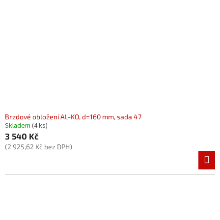
p
r
o
d
u
k
t
ů
Brzdové obložení AL-KO, d=160 mm, sada 47
Skladem
(4 ks)
3 540 Kč
(2 925,62 Kč bez DPH)