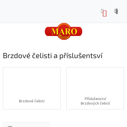
Přejít
na
NÁKUP
obsah
KOŠÍK
Brzdové čelisti a příslušentsví
Příslušenství
Brzdové čelisti
Brzdových čelistí
Ř