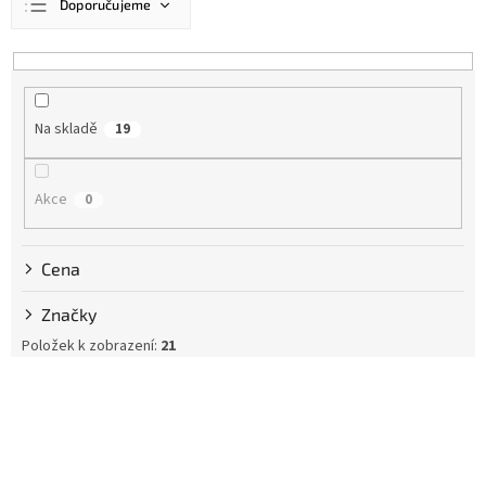
Doporučujeme
a
z
Nejlevnější
e
n
Nejdražší
í
Nejprodávanější
Na skladě
19
p
r
Abecedně
o
Akce
0
d
u
k
Cena
t
ů
Značky
Položek k zobrazení:
21
V
ý
p
i
s