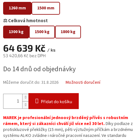
1260 mm
1500 mm
⚖️ Celková hmotnost
1300 kg
1500 kg
1800 kg
64 639 Kč
/ ks
53 420,66 Kč bez DPH
Měrná
Do 14 dnů od objednávky
cena:
Můžeme doručit do:
31.8.2026
Možnosti doručení
Přidat do košíku
MAREK je profesionální jednoosý brzděný přívěs s robustním
rámem, který si zákazníci chválí již více než 30 let.
Díky podlaze z
protiskluzové překližky (15 mm), pěti výztužným příčkám a brzdnému
systému AL-KO zvládne i náročné pracovní nasazení. Ve standardu