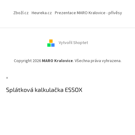
Z
á
Zboží.cz
Heureka.cz
Prezentace MARO Kralovice - přívěsy
p
a
t
í
Vytvořil Shoptet
Copyright 2026
MARO Kralovice
. Všechna práva vyhrazena.
×
Splátková kalkulačka ESSOX