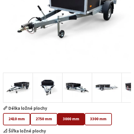
📏 Délka ložné plochy
2410 mm
2750 mm
3000 mm
3300 mm
📐 Šířka ložné plochy