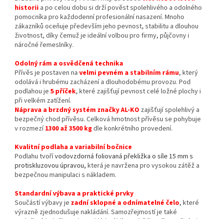
historii
a po celou dobu si drží pověst spolehlivého a odolného
pomocníka pro každodenní profesionální nasazení. Mnoho
zákazníků oceňuje především jeho pevnost, stabilitu a dlouhou
životnost, díky čemuž je ideální volbou pro firmy, půjčovny i
náročné řemeslníky.
Odolný rám a osvědčená technika
Přívěs je postaven na
velmi pevném a stabilním rámu
, který
odolává i hrubému zacházení a dlouhodobému provozu. Pod
podlahou je
5 příček
, které zajišťují pevnost celé ložné plochy i
při velkém zatížení.
Náprava a brzdný systém značky AL-KO
zajišťují spolehlivý a
bezpečný chod přívěsu. Celková hmotnost přívěsu se pohybuje
v rozmezí
1300 až 3500 kg
dle konkrétního provedení.
Kvalitní podlaha a variabilní bočnice
Podlahu tvoří
vodovzdorná foliovaná překližka o síle 15 mm s
protiskluzovou úpravou,
která je navržena pro vysokou zátěž a
bezpečnou manipulaci s nákladem.
Standardní výbava a praktické prvky
Součástí výbavy je
zadní sklopné a odnímatelné čelo
, které
výrazně zjednodušuje nakládání. Samozřejmostí je také