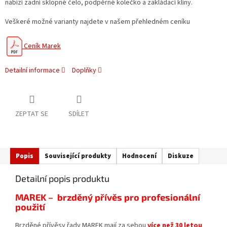
nabízí zadní sklopné čelo, podpěrné kolečko a zakládací klíny.
Veškeré možné varianty najdete v našem přehledném ceníku
Ceník Marek
Detailní informace
Doplňky
ZEPTAT SE
SDÍLET
Popis
Související produkty
Hodnocení
Diskuze
Detailní popis produktu
MAREK – brzděný přívěs pro profesionální
použití
Brzděné přívěsy řady MAREK mají za sebou
více než 30 letou