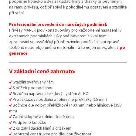
podpěrné kolečko a dva zakládací klíny s držáky připevněnými
na rámu přívěsu, což přispívá k pohodlnému odstavení a stabilitě
při stání.
Profesionální provedení do náročných podmínek
Přívěsy MAREK jsou konstruovány pro každodenní nasazení i v
extrémních podmínkách. Díky své pevnosti a kvalitnímu
zpracování se osvědčují při intenzivním používání a přepravě
těžkého nebo objemného materiálu – a to nejen dnes, ale už
po
generace
.
V základní ceně zahrnuto:
✔
Stabilní svařovaný rám
✔
5 příček pod podlahou
✔
Brzděná náprava a brzdový systém AL-KO
✔
Protiskluzová podlaha z foliované překližky (15 mm)
✔
Bočnice dle volby: překližkové (400 mm) nebo hliníkové (350
mm)
✔
Zadní sklopné a odnímatelné čelo
✔
Podpěrné kolečko
✔
2 ks zakládacích klínů s držákem
✔
Robustní konstrukce pro dlouhou životnost