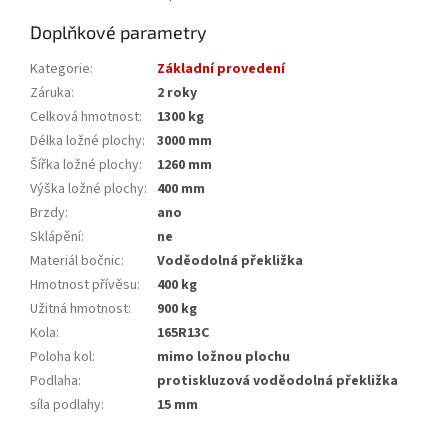
Doplňkové parametry
Kategorie
:
Základní provedení
Záruka
:
2 roky
Celková hmotnost
:
1300 kg
Délka ložné plochy
:
3000 mm
Šířka ložné plochy
:
1260 mm
Výška ložné plochy
:
400 mm
Brzdy
:
ano
Sklápění
:
ne
Materiál bočnic
:
Voděodolná překližka
Hmotnost přívěsu
:
400 kg
Užitná hmotnost
:
900 kg
Kola
:
165R13C
Poloha kol
:
mimo ložnou plochu
Podlaha
:
protiskluzová voděodolná překližka
síla podlahy
:
15 mm