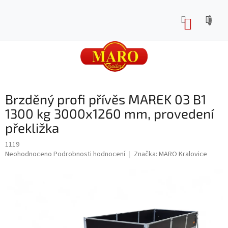
Přejít
na
NÁKUP
obsah
KOŠÍK
Brzděný profi přívěs MAREK 03 B1
1300 kg 3000x1260 mm, provedení
překližka
1119
Průměrné
Neohodnoceno
Podrobnosti hodnocení
Značka:
MARO Kralovice
hodnocení
produktu
je
0,0
z
5
hvězdiček.