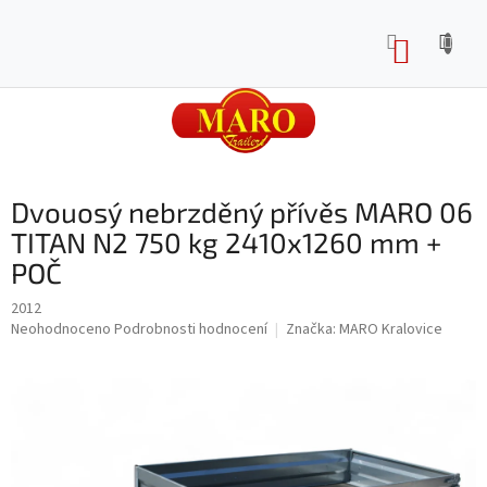
Přejít
na
NÁKUP
obsah
KOŠÍK
Dvouosý nebrzděný přívěs MARO 06
TITAN N2 750 kg 2410x1260 mm +
POČ
2012
Průměrné
Neohodnoceno
Podrobnosti hodnocení
Značka:
MARO Kralovice
hodnocení
produktu
je
0,0
z
5
hvězdiček.