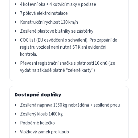
4 kotevní oka + 4 kotvící misky v podlaze
7 pólová elektroinstalace
Konstrukční rychlost 130 km/h
Zesílené plastové blatníky se zástěrky
COC list (EU osvědčení o schválení). Pro zapsání do
registru vozidel není nutná STK ani evidenční
kontrola.
Převozní registrační značka s platností 10 dnů (lze
vydat na základě platné "zelené karty")
Dostupné doplňky
Zesílená náprava 1350 kg nebržděná + zesílené pneu
Zesílený kloub 1400 kg
Podpěrné kolečko
Vložkový zámek pro kloub