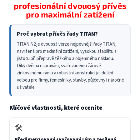
profesionální dvouosý přívěs
pro maximální zatížení
Proč vybrat přívěs řady TITAN?
TITAN N2 je dvouosá verze nejpevnější řady TITAN,
navržená pro maximální zatížení, vysokou stabilitu a
jistotu při přepravě těžkého a objemného nákladu.
Díky dvěma nápravám, svařovanému žárově
zinkovanému rámu a robustní konstrukci je ideální
volbou pro firmy, řemeslníky, stavby, půjčovny i náročné
uživatele.
Klíčové vlastnosti, které oceníte
🛠️
Předimenzovaný svařovaný rám a zesílená,