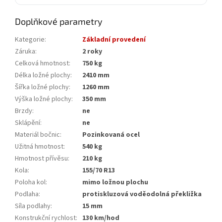
Doplňkové parametry
Kategorie
:
Základní provedení
Záruka
:
2 roky
Celková hmotnost
:
750 kg
Délka ložné plochy
:
2410 mm
Šířka ložné plochy
:
1260 mm
Výška ložné plochy
:
350 mm
Brzdy
:
ne
Sklápění
:
ne
Materiál bočnic
:
Pozinkovaná ocel
Užitná hmotnost
:
540 kg
Hmotnost přívěsu
:
210 kg
Kola
:
155/70 R13
Poloha kol
:
mimo ložnou plochu
Podlaha
:
protiskluzová voděodolná překližka
Síla podlahy
:
15 mm
Konstrukční rychlost
:
130 km/hod