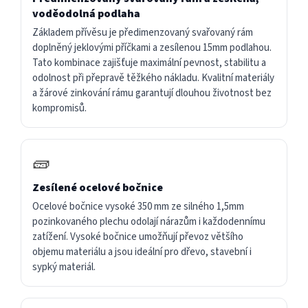
voděodolná podlaha
Základem přívěsu je předimenzovaný svařovaný rám
doplněný jeklovými příčkami a zesílenou 15mm podlahou.
Tato kombinace zajišťuje maximální pevnost, stabilitu a
odolnost při přepravě těžkého nákladu. Kvalitní materiály
a žárové zinkování rámu garantují dlouhou životnost bez
kompromisů.
🧱
Zesílené ocelové bočnice
Ocelové bočnice vysoké 350 mm ze silného 1,5mm
pozinkovaného plechu odolají nárazům i každodennímu
zatížení. Vysoké bočnice umožňují převoz většího
objemu materiálu a jsou ideální pro dřevo, stavební i
sypký materiál.