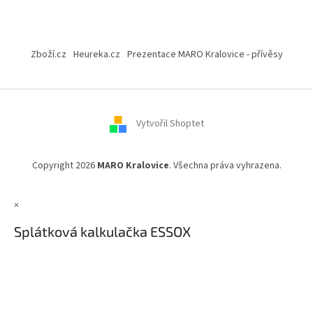
Z
á
Zboží.cz
Heureka.cz
Prezentace MARO Kralovice - přívěsy
p
a
t
í
Vytvořil Shoptet
Copyright 2026
MARO Kralovice
. Všechna práva vyhrazena.
×
Splátková kalkulačka ESSOX