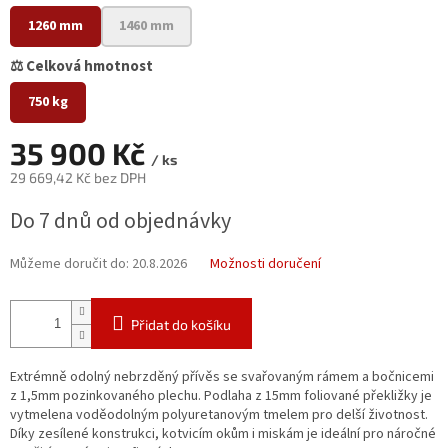
1260 mm
1460 mm
⚖️ Celková hmotnost
750 kg
35 900 Kč
/ ks
29 669,42 Kč bez DPH
Měrná
Do 7 dnů od objednávky
cena:
Můžeme doručit do:
20.8.2026
Možnosti doručení
Přidat do košíku
Extrémně odolný nebrzděný přívěs se svařovaným rámem a bočnicemi
z 1,5mm pozinkovaného plechu. Podlaha z 15mm foliované překližky je
vytmelena voděodolným polyuretanovým tmelem pro delší životnost.
Díky zesílené konstrukci, kotvicím okům i miskám je ideální pro náročné