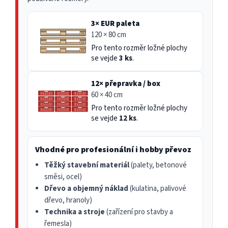
3× EUR paleta
120 × 80 cm
Pro tento rozměr ložné plochy
se vejde
3 ks
.
12× přepravka / box
60 × 40 cm
Pro tento rozměr ložné plochy
se vejde
12 ks
.
Vhodné pro profesionální i hobby převoz
Těžký stavební materiál
(palety, betonové
směsi, ocel)
Dřevo a objemný náklad
(kulatina, palivové
dřevo, hranoly)
Technika a stroje
(zařízení pro stavby a
řemesla)