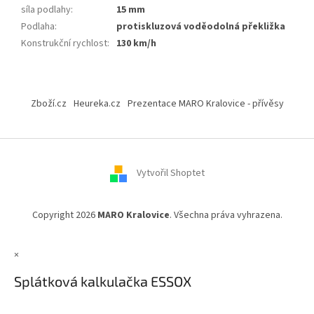
síla podlahy
:
15 mm
Podlaha
:
protiskluzová voděodolná překližka
Konstrukční rychlost
:
130 km/h
Z
á
Zboží.cz
Heureka.cz
Prezentace MARO Kralovice - přívěsy
p
a
t
í
Vytvořil Shoptet
Copyright 2026
MARO Kralovice
. Všechna práva vyhrazena.
×
Splátková kalkulačka ESSOX