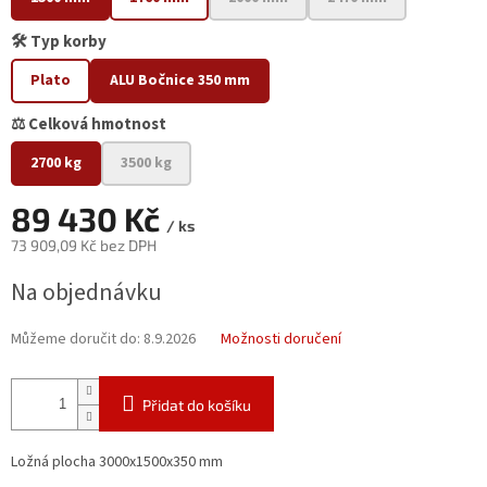
🛠️ Typ korby
Plato
ALU Bočnice 350 mm
⚖️ Celková hmotnost
2700 kg
3500 kg
89 430 Kč
/ ks
73 909,09 Kč bez DPH
Měrná
Na objednávku
cena:
Můžeme doručit do:
8.9.2026
Možnosti doručení
Přidat do košíku
Ložná plocha 3000x1500x350 mm