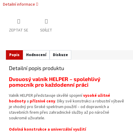
Detailní informace
ZEPTAT SE
SDÍLET
Popis
Hodnocení
Diskuze
Detailní popis produktu
Dvouosý valník HELPER – spolehlivý
pomocník pro každodenní práci
Valník HELPER představuje skvělé spojení
vysoké užitné
hodnoty
a
příznivé ceny
. Díky své konstrukci a robustní výbavě
je vhodný pro široké spektrum použití – od dopravních a
stavebních firem přes zahradnické služby až po náročné
soukromé uživatele.
Odolná konstrukce a univerzální využití