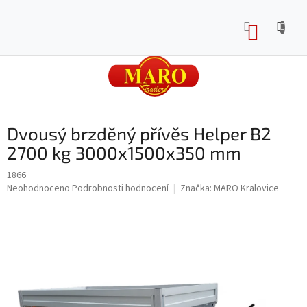
Přejít
na
NÁKUP
obsah
KOŠÍK
Dvousý brzděný přívěs Helper B2
2700 kg 3000x1500x350 mm
1866
Průměrné
Neohodnoceno
Podrobnosti hodnocení
Značka:
MARO Kralovice
hodnocení
produktu
je
0,0
z
5
hvězdiček.