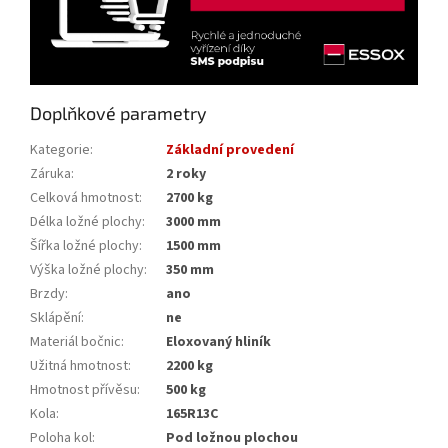
Doplňkové parametry
Kategorie
:
Základní provedení
Záruka
:
2 roky
Celková hmotnost
:
2700 kg
Délka ložné plochy
:
3000 mm
Šířka ložné plochy
:
1500 mm
Výška ložné plochy
:
350 mm
Brzdy
:
ano
Sklápění
:
ne
Materiál bočnic
:
Eloxovaný hliník
Užitná hmotnost
:
2200 kg
Hmotnost přívěsu
:
500 kg
Kola
:
165R13C
Poloha kol
:
Pod ložnou plochou