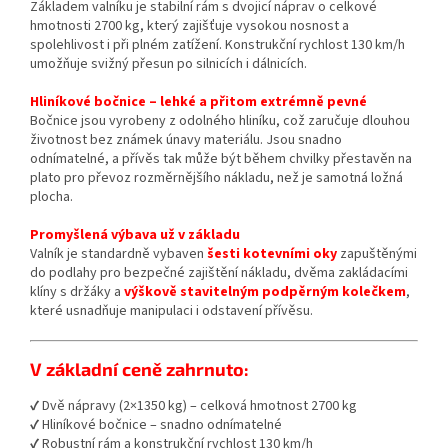
Základem valníku je stabilní rám s dvojicí náprav o celkové
hmotnosti 2700 kg, který zajišťuje vysokou nosnost a
spolehlivost i při plném zatížení. Konstrukční rychlost 130 km/h
umožňuje svižný přesun po silnicích i dálnicích.
Hliníkové bočnice – lehké a přitom extrémně pevné
Bočnice jsou vyrobeny z odolného hliníku, což zaručuje dlouhou
životnost bez známek únavy materiálu. Jsou snadno
odnímatelné, a přívěs tak může být během chvilky přestavěn na
plato pro převoz rozměrnějšího nákladu, než je samotná ložná
plocha.
Promyšlená výbava už v základu
Valník je standardně vybaven
šesti kotevními oky
zapuštěnými
do podlahy pro bezpečné zajištění nákladu, dvěma zakládacími
klíny s držáky a
výškově stavitelným podpěrným kolečkem
,
které usnadňuje manipulaci i odstavení přívěsu.
V základní ceně zahrnuto:
✔ Dvě nápravy (2×1350 kg) – celková hmotnost 2700 kg
✔ Hliníkové bočnice – snadno odnímatelné
✔ Robustní rám a konstrukční rychlost 130 km/h