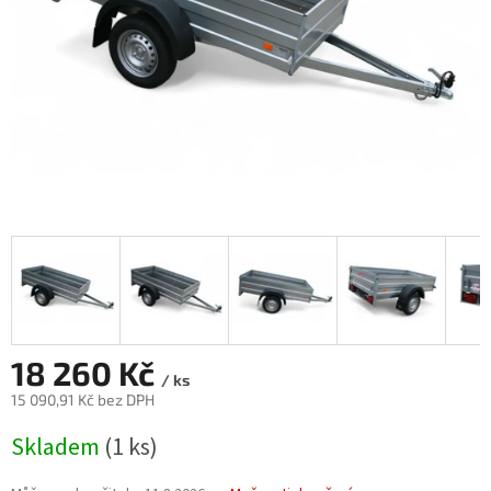
18 260 Kč
/ ks
15 090,91 Kč bez DPH
Měrná
Skladem
(1 ks)
cena: