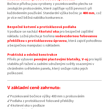
Bočnice přívěsu jsou vyrobeny z pozinkovaného plechu se
zesilujícím prolisováním, které zajišťuje vyšší pevnost i při
každodenním používání. Standardní výška bočnic je
400 mm
, což
je více než běžná nabídka konkurence.
Bezpečné kotvení a protiskluzová podlaha
V podlaze se nachází
4 kotvicí oka
pro bezpečné zajištění
nákladu. Ložná plocha je tvořena
vodovzdornou foliovanou
překližkou s protiskluzovou úpravou
, která zajistí pohodlnou
a bezpečnou manipulaci s nákladem.
Praktická a odolná konstrukce
Přívěs je vybaven
pevnými plastovými blatníky
,
V-oj
pro lepší
stabilitu při tažení a zadními sdruženými světly osazenými v
chráněném světelném panelu, který snižuje riziko jejich
poškození.
V základní ceně zahrnuto:
✔ Pozinkované bočnice výšky 400 mm s prolisováním
✔ Podlaha z protiskluzové foliované překližky
✔ 4 kotevní oka v podlaze