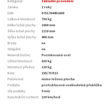
Kategorie
:
Základní provedení
Záruka
:
2 roky
EAN
:
0751784451600
Celková hmotnost
:
750 kg
Délka ložné plochy
:
1860 mm
Šířka ložné plochy
:
1110 mm
Výška ložné plochy
:
400 mm
Brzdy
:
ne
Sklápění
:
ne
Materiál bočnic
:
Pozinkovaná ocel
Užitná hmotnost
:
630 kg
Hmotnost přívěsu
:
120 kg
Kola
:
155/70 R13
Poloha kol
:
mimo ložnou plochu
Podlaha
:
protiskluzová voděodolná překližka
síla podlahy
:
9 mm
Konstrukční rychlost
:
130 km/hod
Z