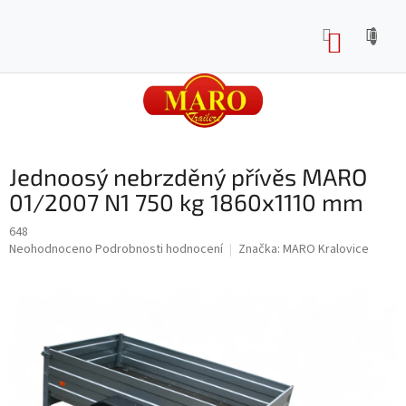
Přejít
na
NÁKUP
obsah
KOŠÍK
Jednoosý nebrzděný přívěs MARO
01/2007 N1 750 kg 1860x1110 mm
648
Průměrné
Neohodnoceno
Podrobnosti hodnocení
Značka:
MARO Kralovice
hodnocení
produktu
je
0,0
z
5
hvězdiček.