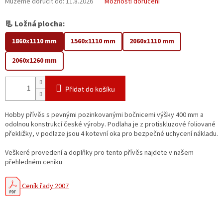
Můžeme doručit do:
11.8.2026
Možnosti doručení
📃
Ložná plocha:
1860x1110 mm
1560x1110 mm
2060x1110 mm
2060x1260 mm
Přidat do košíku
Hobby přívěs s pevnými pozinkovanými bočnicemi výšky 400 mm a
odolnou konstrukcí české výroby. Podlaha je z protiskluzové foliované
překližky, v podlaze jsou 4 kotevní oka pro bezpečné uchycení nákladu.
Veškeré provedení a doplňky pro tento přívěs najdete v našem
přehledném ceníku
Ceník řady 2007