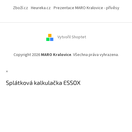
á
Zboží.cz
Heureka.cz
Prezentace MARO Kralovice - přívěsy
p
a
t
í
Vytvořil Shoptet
Copyright 2026
MARO Kralovice
. Všechna práva vyhrazena.
×
Splátková kalkulačka ESSOX