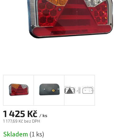
1 425 Kč
/ ks
1 177,69 Kč bez DPH
Měrná
Skladem
(1 ks)
cena: