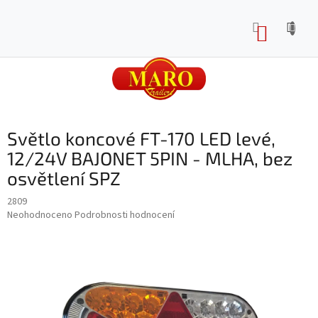
Přejít
na
NÁKUP
obsah
KOŠÍK
Světlo koncové FT-170 LED levé,
12/24V BAJONET 5PIN - MLHA, bez
osvětlení SPZ
2809
Průměrné
Neohodnoceno
Podrobnosti hodnocení
hodnocení
produktu
je
0,0
z
5
hvězdiček.