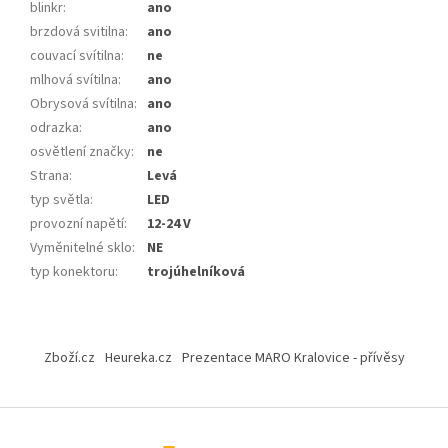
blinkr
:
ano
brzdová svitilna
:
ano
couvací svítilna
:
ne
mlhová svítilna
:
ano
Obrysová svítilna
:
ano
odrazka
:
ano
osvětlení značky
:
ne
Strana
:
Levá
typ světla
:
LED
provozní napětí
:
12-24 V
Vyměnitelné sklo
:
NE
typ konektoru
:
trojúhelníková
Z
á
Zboží.cz
Heureka.cz
Prezentace MARO Kralovice - přívěsy
p
a
t
í