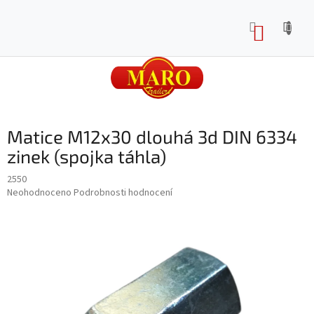
Přejít
na
NÁKUP
obsah
KOŠÍK
Matice M12x30 dlouhá 3d DIN 6334
zinek (spojka táhla)
2550
Průměrné
Neohodnoceno
Podrobnosti hodnocení
hodnocení
produktu
je
0,0
z
5
hvězdiček.