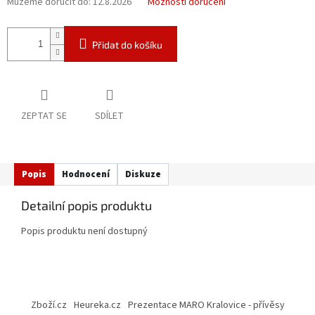
Můžeme doručit do:
12.8.2026
Možnosti doručení
Přidat do košíku
ZEPTAT SE
SDÍLET
Popis
Hodnocení
Diskuze
Detailní popis produktu
Popis produktu není dostupný
Z
á
Zboží.cz
Heureka.cz
Prezentace MARO Kralovice - přívěsy