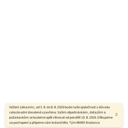
Vážení zákazníci, od 3. 8. do 8. 8. 2026 bude naše společnost z důvodu
celozávodní dovolené uzavřena. Vašim objednávkám, dotazům a
požadavkům se budeme opět věnovat od pondělí 10. 8. 2026. Děkujeme
za pochopení a přejeme vám krásné léto. Tým MARO Kralovice