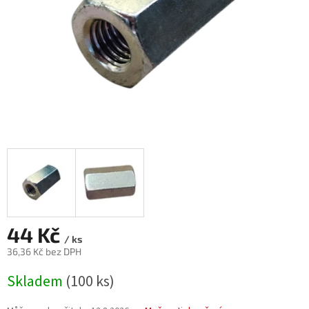
44 Kč
/ ks
36,36 Kč bez DPH
Měrná
Skladem
(100 ks)
cena: