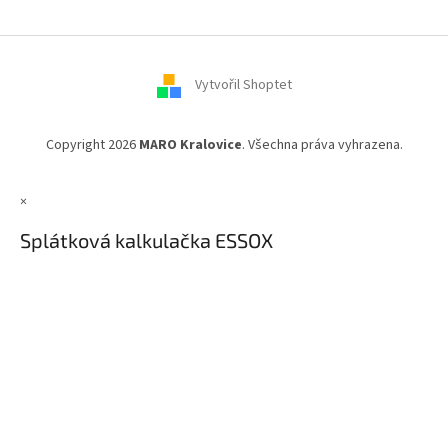
p
a
t
í
Vytvořil Shoptet
Copyright 2026
MARO Kralovice
. Všechna práva vyhrazena.
×
Splátková kalkulačka ESSOX