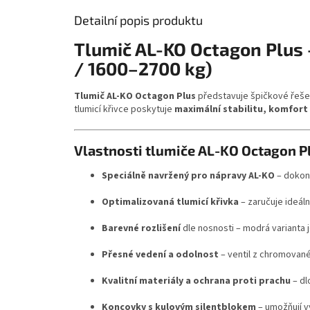
Detailní popis produktu
Tlumič AL-KO Octagon Plus
/ 1600–2700 kg)
Tlumič AL-KO Octagon Plus
představuje špičkové řešen
tlumicí křivce poskytuje
maximální stabilitu, komfort
Vlastnosti tlumiče AL-KO Octagon P
Speciálně navržený pro nápravy AL-KO
– dokon
Optimalizovaná tlumicí křivka
– zaručuje ideál
Barevné rozlišení
dle nosnosti – modrá varianta j
Přesné vedení a odolnost
– ventil z chromované
Kvalitní materiály a ochrana proti prachu
– dl
Koncovky s kulovým silentblokem
– umožňují v