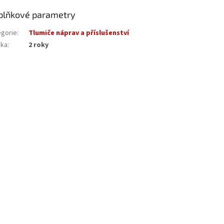
plňkové parametry
egorie
:
Tlumiče náprav a příslušenství
uka
:
2 roky