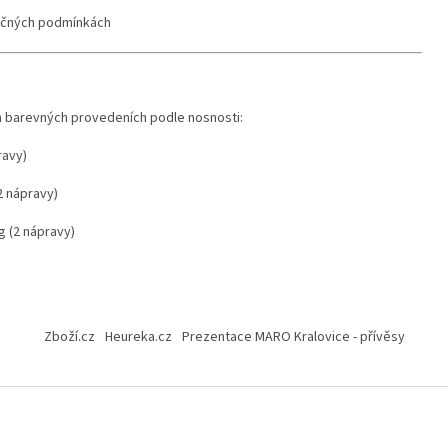
ročných podmínkách
h barevných provedeních podle nosnosti:
ravy)
2 nápravy)
g (2 nápravy)
Zboží.cz
Heureka.cz
Prezentace MARO Kralovice - přívěsy