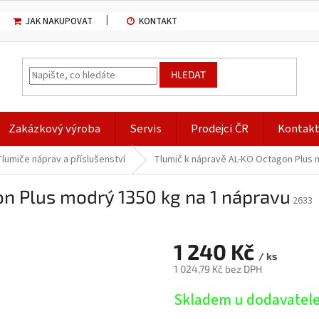
JAK NAKUPOVAT
KONTAKT
HLEDAT
Zakázkový výroba
Servis
Prodejci ČR
Kontak
Tlumiče náprav a příslušenství
Tlumič k nápravě AL-KO Octagon Plus 
n Plus modrý 1350 kg na 1 nápravu
2633
1 240 Kč
/ ks
1 024,79 Kč bez DPH
Měrná
Skladem u dodavatel
cena: