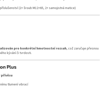
říslušenství (2× šroub M12×65, 2× samojistná matice)
alizován pro konkrétní hmotnostní rozsah
, což zaručuje přesnou
ého kývání či tvrdosti.
gon Plus
y přívěsu
nímu tlumení vibrací