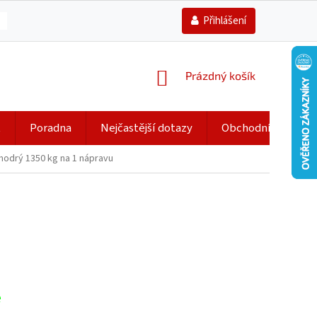
Přihlášení
NÁKUPNÍ
Prázdný košík
KOŠÍK
t
Poradna
Nejčastější dotazy
Obchodní podmín
modrý 1350 kg na 1 nápravu
e