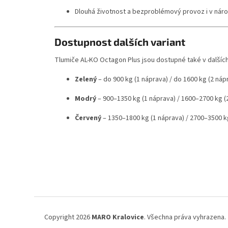
Dlouhá životnost a bezproblémový provoz i v ná
Dostupnost dalších variant
Tlumiče AL-KO Octagon Plus jsou dostupné také v dalšíc
Zelený
– do 900 kg (1 náprava) / do 1600 kg (2 náp
Modrý
– 900–1350 kg (1 náprava) / 1600–2700 kg (
Červený
– 1350–1800 kg (1 náprava) / 2700–3500 k
Z
á
p
a
t
í
Copyright 2026
MARO Kralovice
. Všechna práva vyhrazena.