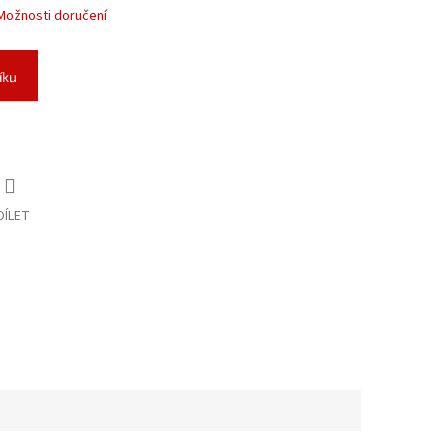
Možnosti doručení
íku
DÍLET