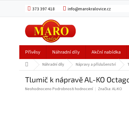
Přejít
na
373 397 418
info@marokralovice.cz
obsah
Přívěsy
Náhradní díly
Akční nabídka
Domů
Náhradní díly
Nápravy a příslušenství
Tlumič k nápravě AL-KO Octago
Průměrné
Neohodnoceno
Podrobnosti hodnocení
Značka:
AL-KO
hodnocení
produktu
je
0,0
z
5
hvězdiček.