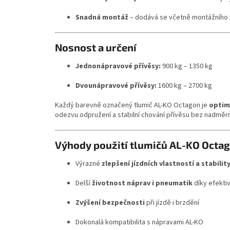
Snadná montáž
– dodává se včetně montážního p
Nosnost a určení
Jednonápravové přívěsy:
900 kg – 1350 kg
Dvounápravové přívěsy:
1600 kg – 2700 kg
Každý barevně označený tlumič AL-KO Octagon je
optim
odezvu odpružení a stabilní chování přívěsu bez nadměrn
Výhody použití tlumičů AL-KO Octa
Výrazné
zlepšení jízdních vlastností a stabilit
Delší
životnost náprav i pneumatik
díky efektiv
Zvýšení bezpečnosti
při jízdě i brzdění
Dokonalá kompatibilita s nápravami AL-KO