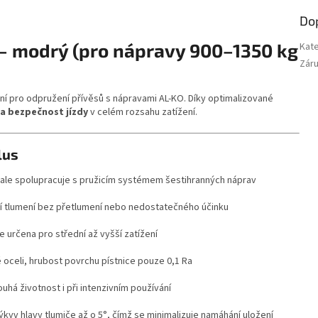
Do
 – modrý (pro nápravy 900–1350 kg
Kat
Zár
í pro odpružení přívěsů s nápravami AL-KO. Díky optimalizované
 a bezpečnost jízdy
v celém rozsahu zatížení.
lus
ale spolupracuje s pružicím systémem šestihranných náprav
ní tlumení bez přetlumení nebo nedostatečného účinku
e určena pro střední až vyšší zatížení
 oceli, hrubost povrchu pístnice pouze 0,1 Ra
ouhá životnost i při intenzivním používání
ýkyv hlavy tlumiče až o 5°, čímž se minimalizuje namáhání uložení