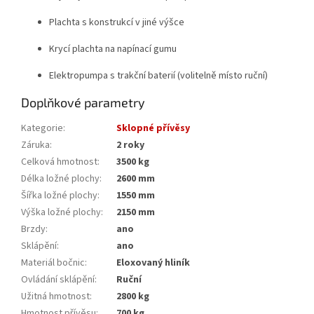
Plachta s konstrukcí v jiné výšce
Krycí plachta na napínací gumu
Elektropumpa s trakční baterií (volitelně místo ruční)
Doplňkové parametry
Kategorie
:
Sklopné přívěsy
Záruka
:
2 roky
Celková hmotnost
:
3500 kg
Délka ložné plochy
:
2600 mm
Šířka ložné plochy
:
1550 mm
Výška ložné plochy
:
2150 mm
Brzdy
:
ano
Sklápění
:
ano
Materiál bočnic
:
Eloxovaný hliník
Ovládání sklápění
:
Ruční
Užitná hmotnost
:
2800 kg
Hmotnost přívěsu
:
700 kg