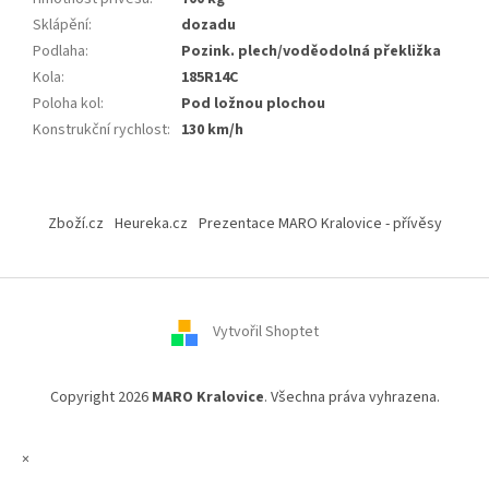
Sklápění
:
dozadu
Podlaha
:
Pozink. plech/voděodolná překližka
Kola
:
185R14C
Poloha kol
:
Pod ložnou plochou
Konstrukční rychlost
:
130 km/h
Z
á
Zboží.cz
Heureka.cz
Prezentace MARO Kralovice - přívěsy
p
a
t
í
Vytvořil Shoptet
Copyright 2026
MARO Kralovice
. Všechna práva vyhrazena.
×