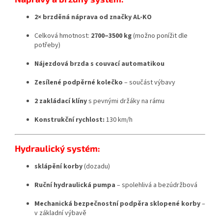
2× brzděná náprava od značky AL-KO
Celková hmotnost:
2700–3500 kg
(možno ponížit dle
potřeby)
Nájezdová brzda s couvací automatikou
Zesílené podpěrné kolečko
– součást výbavy
2 zakládací klíny
s pevnými držáky na rámu
Konstrukční rychlost:
130 km/h
Hydraulický systém:
sklápění korby
(dozadu)
Ruční hydraulická pumpa
– spolehlivá a bezúdržbová
Mechanická bezpečnostní podpěra sklopené korby
–
v základní výbavě