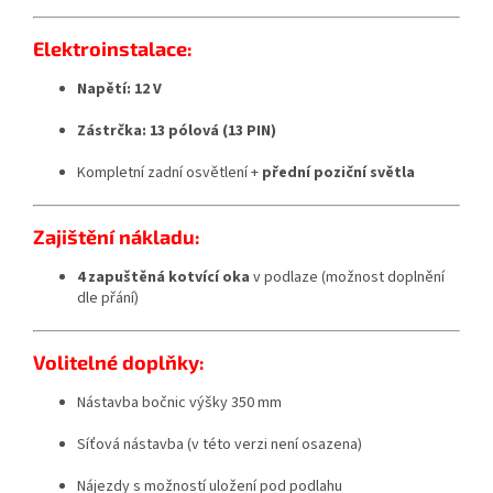
Elektroinstalace:
Napětí: 12 V
Zástrčka: 13 pólová (13 PIN)
Kompletní zadní osvětlení +
přední poziční světla
Zajištění nákladu:
4 zapuštěná kotvící oka
v podlaze (možnost doplnění
dle přání)
Volitelné doplňky:
Nástavba bočnic výšky 350 mm
Síťová nástavba (v této verzi není osazena)
Nájezdy s možností uložení pod podlahu