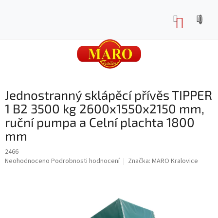
Přejít
na
NÁKUP
obsah
KOŠÍK
Jednostranný sklápěcí přívěs TIPPER
1 B2 3500 kg 2600x1550x2150 mm,
ruční pumpa a Celní plachta 1800
mm
2466
Průměrné
Neohodnoceno
Podrobnosti hodnocení
Značka:
MARO Kralovice
hodnocení
produktu
je
0,0
z
5