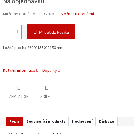
Na objednávku
cena:
Můžeme doručit do:
8.9.2026
Možnosti doručení
Přidat do košíku
Ložná plocha 2600*1550*2150 mm
Detailní informace
Doplňky
ZEPTAT SE
SDÍLET
Popis
Související produkty
Hodnocení
Diskuze