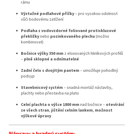
rámu
Výztužné podlahové příčky
– pro vysokou odolnost
vůči bodovému zatížení
Podlaha z vodovzdorné foliované protiskluzové
překližky
nebo
pozinkovaného plechu
(možno
kombinovat)
Bočnice výšky 350 mm
z eloxovaných hliníkových profilů
–
plně sklopné a odnímatelné
Zadní čelo s dvojitým pantem
– umožňuje pohodlný
podsyp
Stavebnicový systém
– snadná montáž nástavby,
plachty nebo přestavba na plato
Celní plachta o výšce 1800 mm
nad bočnice –
otevírání
ze všech stran
,
jištění celním lankem
,
možnost
výškové úpravy
Nápravy a brzdný systém: