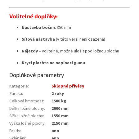
Volitelné doplňky:
Nástavba bočnic
350 mm
Síťová nástavba
(v této verzi není osazena)
Nájezdy
– volitelné, možné uložit pod ložnou plochu
Krycí plachta na napínací gumu
Doplňkové parametry
Kategorie
:
Sklopné přívěsy
Záruka
:
2 roky
Celková hmotnost
:
3500 kg
Délka ložné plochy
:
2600 mm
Šířka ložné plochy
:
1550 mm
Výška ložné plochy
:
2150 mm
Brzdy
:
ano
Sklápění
:
ano