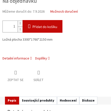
Na objednávku
cena:
Můžeme doručit do:
7.9.2026
Možnosti doručení
Přidat do košíku
Ložná plocha 3300*1760*2150 mm
Detailní informace
Doplňky
ZEPTAT SE
SDÍLET
Popis
Související produkty
Hodnocení
Diskuze