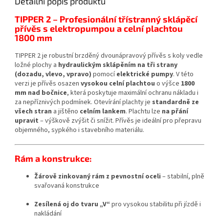
Detailní popis produktu
TIPPER 2 – Profesionální třístranný sklápěcí
přívěs s elektropumpou a celní plachtou
1800 mm
TIPPER 2 je robustní brzděný dvounápravový přívěs s koly vedle
ložné plochy a
hydraulickým sklápěním na tři strany
(dozadu, vlevo, vpravo)
pomocí
elektrické pumpy
. V této
verzi je přívěs osazen
vysokou celní plachtou
o výšce
1800
mm nad bočnice
, která poskytuje maximální ochranu nákladu i
za nepříznivých podmínek. Otevírání plachty je
standardně ze
všech stran
a jištěno
celním lankem
. Plachtu lze
na přání
upravit
– výškově zvýšit či snížit. Přívěs je ideální pro přepravu
objemného, sypkého i stavebního materiálu.
Rám a konstrukce:
Žárově zinkovaný rám z pevnostní oceli
– stabilní, plně
svařovaná konstrukce
Zesílená oj do tvaru „V“
pro vysokou stabilitu při jízdě i
nakládání