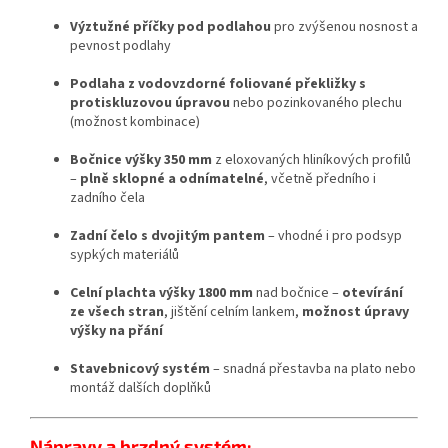
Výztužné příčky pod podlahou
pro zvýšenou nosnost a
pevnost podlahy
Podlaha z vodovzdorné foliované překližky s
protiskluzovou úpravou
nebo pozinkovaného plechu
(možnost kombinace)
Bočnice výšky 350 mm
z eloxovaných hliníkových profilů
–
plně sklopné a odnímatelné
, včetně předního i
zadního čela
Zadní čelo s dvojitým pantem
– vhodné i pro podsyp
sypkých materiálů
Celní plachta výšky 1800 mm
nad bočnice –
otevírání
ze všech stran
, jištění celním lankem,
možnost úpravy
výšky na přání
Stavebnicový systém
– snadná přestavba na plato nebo
montáž dalších doplňků
Nápravy a brzdný systém: