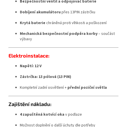
Bezpečnostní ventil a odpojovač baterie
Dobíjení akumulátoru
přes 13PIN zástrčku
Krytá baterie
chráněná proti vlhkosti a poškození
Mechanická bezpečnostní podpěra korby
– součást
výbavy
Elektroinstalace:
Napětí: 12 V
Zástrčka: 13 pólová (13 PIN)
Kompletní zadní osvětlení +
přední poziční světla
Zajištění nákladu:
4 zapuštěná kotvící oka
v podlaze
Možnost doplnění o další úchyty dle potřeby