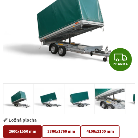
hvězdiček.
Z
ZDARMA
D
A
R
M
A
📏 Ložná plocha
2600x1550 mm
3300x1760 mm
4100x2100 mm