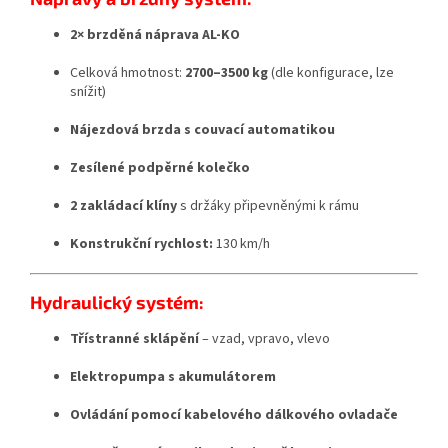
2× brzděná náprava AL-KO
Celková hmotnost:
2700–3500 kg
(dle konfigurace, lze
snížit)
Nájezdová brzda s couvací automatikou
Zesílené podpěrné kolečko
2 zakládací klíny
s držáky připevněnými k rámu
Konstrukční rychlost:
130 km/h
Hydraulický systém:
Třístranné sklápění
– vzad, vpravo, vlevo
Elektropumpa s akumulátorem
Ovládání pomocí kabelového dálkového ovladače