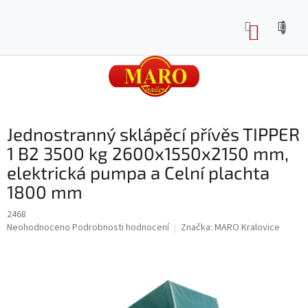
Přejít
na
NÁKUP
obsah
KOŠÍK
Jednostranný sklápěcí přívěs TIPPER
1 B2 3500 kg 2600x1550x2150 mm,
elektrická pumpa a Celní plachta
1800 mm
2468
Průměrné
Neohodnoceno
Podrobnosti hodnocení
Značka:
MARO Kralovice
hodnocení
produktu
je
0,0
z
5