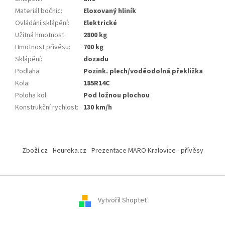
Materiál bočnic
:
Eloxovaný hliník
Ovládání sklápění
:
Elektrické
Užitná hmotnost
:
2800 kg
Hmotnost přívěsu
:
700 kg
Sklápění
:
dozadu
Podlaha
:
Pozink. plech/voděodolná překližka
Kola
:
185R14C
Poloha kol
:
Pod ložnou plochou
Konstrukční rychlost
:
130 km/h
Z
á
Zboží.cz
Heureka.cz
Prezentace MARO Kralovice - přívěsy
p
a
t
í
Vytvořil Shoptet