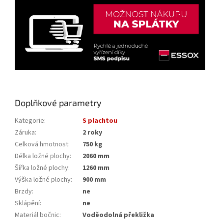
Doplňkové parametry
Kategorie
:
S plachtou
Záruka
:
2 roky
Celková hmotnost
:
750 kg
Délka ložné plochy
:
2060 mm
Šířka ložné plochy
:
1260 mm
Výška ložné plochy
:
900 mm
Brzdy
:
ne
Sklápění
:
ne
Materiál bočnic
:
Voděodolná překližka