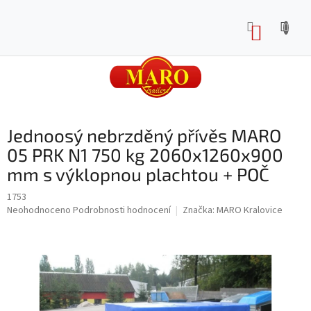
Přejít
na
NÁKUP
obsah
KOŠÍK
Jednoosý nebrzděný přívěs MARO
05 PRK N1 750 kg 2060x1260x900
mm s výklopnou plachtou + POČ
1753
Průměrné
Neohodnoceno
Podrobnosti hodnocení
Značka:
MARO Kralovice
hodnocení
produktu
je
0,0
z
5
hvězdiček.