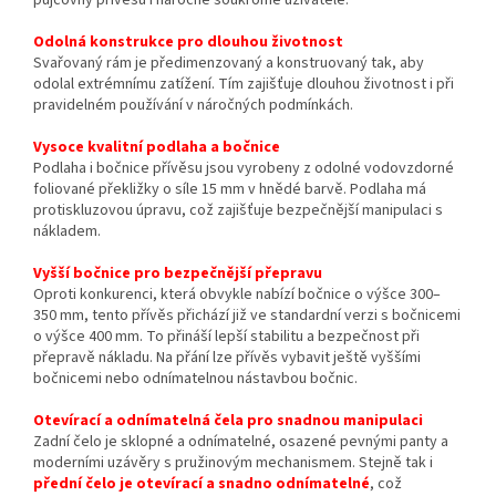
půjčovny přívěsů i náročné soukromé uživatele.
Odolná konstrukce pro dlouhou životnost
Svařovaný rám je předimenzovaný a konstruovaný tak, aby
odolal extrémnímu zatížení. Tím zajišťuje dlouhou životnost i při
pravidelném používání v náročných podmínkách.
Vysoce kvalitní podlaha a bočnice
Podlaha i bočnice přívěsu jsou vyrobeny z odolné vodovzdorné
foliované překližky o síle 15 mm v hnědé barvě. Podlaha má
protiskluzovou úpravu, což zajišťuje bezpečnější manipulaci s
nákladem.
Vyšší bočnice pro bezpečnější přepravu
Oproti konkurenci, která obvykle nabízí bočnice o výšce 300–
350 mm, tento přívěs přichází již ve standardní verzi s bočnicemi
o výšce 400 mm. To přináší lepší stabilitu a bezpečnost při
přepravě nákladu. Na přání lze přívěs vybavit ještě vyššími
bočnicemi nebo odnímatelnou nástavbou bočnic.
Otevírací a odnímatelná čela pro snadnou manipulaci
Zadní čelo je sklopné a odnímatelné, osazené pevnými panty a
moderními uzávěry s pružinovým mechanismem. Stejně tak i
přední čelo je otevírací a snadno odnímatelné
, což