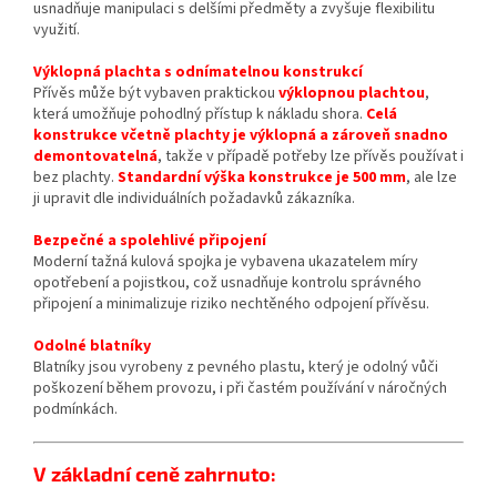
usnadňuje manipulaci s delšími předměty a zvyšuje flexibilitu
využití.
Výklopná plachta s odnímatelnou konstrukcí
Přívěs může být vybaven praktickou
výklopnou plachtou
,
která umožňuje pohodlný přístup k nákladu shora.
Celá
konstrukce včetně plachty je výklopná a zároveň snadno
demontovatelná
, takže v případě potřeby lze přívěs používat i
bez plachty.
Standardní výška konstrukce je 500 mm
, ale lze
ji upravit dle individuálních požadavků zákazníka.
Bezpečné a spolehlivé připojení
Moderní tažná kulová spojka je vybavena ukazatelem míry
opotřebení a pojistkou, což usnadňuje kontrolu správného
připojení a minimalizuje riziko nechtěného odpojení přívěsu.
Odolné blatníky
Blatníky jsou vyrobeny z pevného plastu, který je odolný vůči
poškození během provozu, i při častém používání v náročných
podmínkách.
V základní ceně zahrnuto: