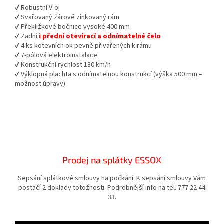
✔ Robustní V-oj
✔ Svařovaný žárově zinkovaný rám
✔ Překližkové bočnice vysoké 400 mm
✔ Zadní
i přední otevírací a odnímatelné čelo
✔ 4 ks kotevních ok pevně přivařených k rámu
✔ 7-pólová elektroinstalace
✔ Konstrukční rychlost 130 km/h
✔ Výklopná plachta s odnímatelnou konstrukcí (výška 500 mm –
možnost úpravy)
Prodej na splátky ESSOX
Sepsání splátkové smlouvy na počkání. K sepsání smlouvy Vám
postačí 2 doklady totožnosti. Podrobnější info na tel. 777 22 44
33.