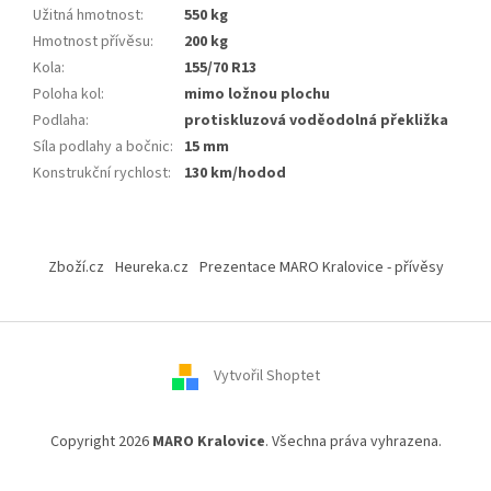
Užitná hmotnost
:
550 kg
Hmotnost přívěsu
:
200 kg
Kola
:
155/70 R13
Poloha kol
:
mimo ložnou plochu
Podlaha
:
protiskluzová voděodolná překližka
Síla podlahy a bočnic
:
15 mm
Konstrukční rychlost
:
130 km/hodod
Z
á
Zboží.cz
Heureka.cz
Prezentace MARO Kralovice - přívěsy
p
a
t
í
Vytvořil Shoptet
Copyright 2026
MARO Kralovice
. Všechna práva vyhrazena.