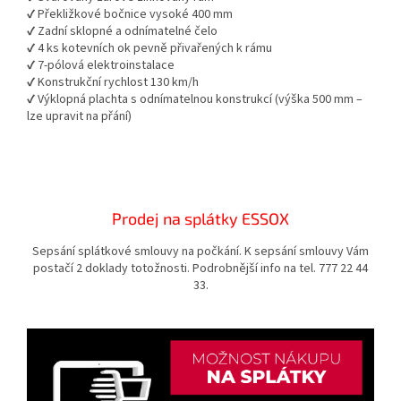
✔ Překližkové bočnice vysoké 400 mm
✔ Zadní sklopné a odnímatelné čelo
✔ 4 ks kotevních ok pevně přivařených k rámu
✔ 7-pólová elektroinstalace
✔ Konstrukční rychlost 130 km/h
✔ Výklopná plachta s odnímatelnou konstrukcí (výška 500 mm –
lze upravit na přání)
Prodej na splátky ESSOX
Sepsání splátkové smlouvy na počkání. K sepsání smlouvy Vám
postačí 2 doklady totožnosti. Podrobnější info na tel. 777 22 44
33.