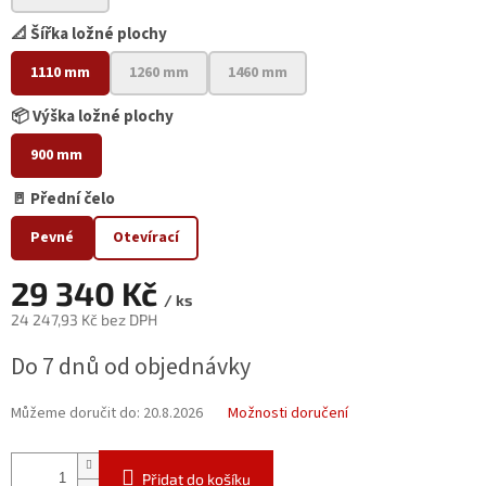
📐 Šířka ložné plochy
1110 mm
1260 mm
1460 mm
📦 Výška ložné plochy
900 mm
🚪 Přední čelo
Pevné
Otevírací
29 340 Kč
/ ks
24 247,93 Kč bez DPH
Měrná
Do 7 dnů od objednávky
cena:
Můžeme doručit do:
20.8.2026
Možnosti doručení
Přidat do košíku