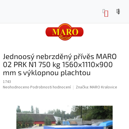
Přejít
na
NÁKUP
obsah
KOŠÍK
Jednoosý nebrzděný přívěs MARO
02 PRK N1 750 kg 1560x1110x900
mm s výklopnou plachtou
1743
Průměrné
Neohodnoceno
Podrobnosti hodnocení
Značka:
MARO Kralovice
hodnocení
produktu
je
0,0
z
5
hvězdiček.