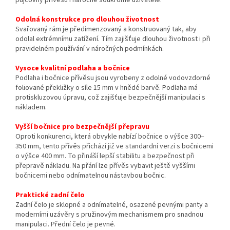
půjčovny přívěsů i náročné soukromé uživatele.
Odolná konstrukce pro dlouhou životnost
Svařovaný rám je předimenzovaný a konstruovaný tak, aby
odolal extrémnímu zatížení. Tím zajišťuje dlouhou životnost i při
pravidelném používání v náročných podmínkách.
Vysoce kvalitní podlaha a bočnice
Podlaha i bočnice přívěsu jsou vyrobeny z odolné vodovzdorné
foliované překližky o síle 15 mm v hnědé barvě. Podlaha má
protiskluzovou úpravu, což zajišťuje bezpečnější manipulaci s
nákladem.
Vyšší bočnice pro bezpečnější přepravu
Oproti konkurenci, která obvykle nabízí bočnice o výšce 300–
350 mm, tento přívěs přichází již ve standardní verzi s bočnicemi
o výšce 400 mm. To přináší lepší stabilitu a bezpečnost při
přepravě nákladu. Na přání lze přívěs vybavit ještě vyššími
bočnicemi nebo odnímatelnou nástavbou bočnic.
Praktické zadní čelo
Zadní čelo je sklopné a odnímatelné, osazené pevnými panty a
moderními uzávěry s pružinovým mechanismem pro snadnou
manipulaci. Přední čelo je pevné.