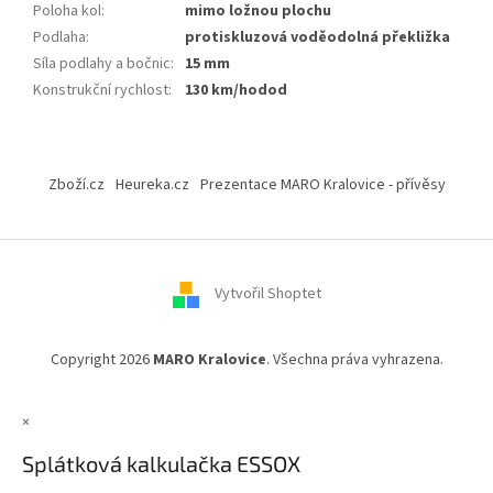
Poloha kol
:
mimo ložnou plochu
Podlaha
:
protiskluzová voděodolná překližka
Síla podlahy a bočnic
:
15 mm
Konstrukční rychlost
:
130 km/hodod
Z
á
Zboží.cz
Heureka.cz
Prezentace MARO Kralovice - přívěsy
p
a
t
í
Vytvořil Shoptet
Copyright 2026
MARO Kralovice
. Všechna práva vyhrazena.
×
Splátková kalkulačka ESSOX