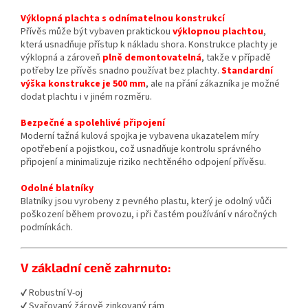
Výklopná plachta s odnímatelnou konstrukcí
Přívěs může být vybaven praktickou
výklopnou plachtou
,
která usnadňuje přístup k nákladu shora. Konstrukce plachty je
výklopná a zároveň
plně demontovatelná
, takže v případě
potřeby lze přívěs snadno používat bez plachty.
Standardní
výška konstrukce je 500 mm
, ale na přání zákazníka je možné
dodat plachtu i v jiném rozměru.
Bezpečné a spolehlivé připojení
Moderní tažná kulová spojka je vybavena ukazatelem míry
opotřebení a pojistkou, což usnadňuje kontrolu správného
připojení a minimalizuje riziko nechtěného odpojení přívěsu.
Odolné blatníky
Blatníky jsou vyrobeny z pevného plastu, který je odolný vůči
poškození během provozu, i při častém používání v náročných
podmínkách.
V základní ceně zahrnuto:
✔ Robustní V-oj
✔ Svařovaný žárově zinkovaný rám