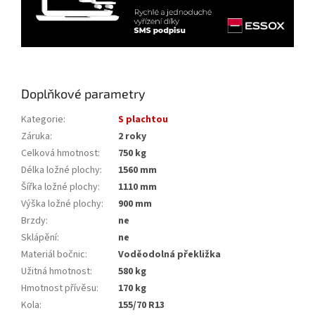
Doplňkové parametry
Kategorie
:
S plachtou
Záruka
:
2 roky
Celková hmotnost
:
750 kg
Délka ložné plochy
:
1560 mm
Šířka ložné plochy
:
1110 mm
Výška ložné plochy
:
900 mm
Brzdy
:
ne
Sklápění
:
ne
Materiál bočnic
:
Voděodolná překližka
Užitná hmotnost
:
580 kg
Hmotnost přívěsu
:
170 kg
Kola
:
155/70 R13