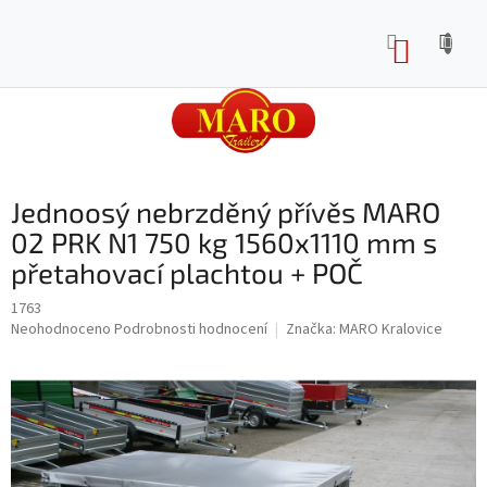
Přejít
na
NÁKUP
obsah
KOŠÍK
Jednoosý nebrzděný přívěs MARO
02 PRK N1 750 kg 1560x1110 mm s
přetahovací plachtou + POČ
1763
Průměrné
Neohodnoceno
Podrobnosti hodnocení
Značka:
MARO Kralovice
hodnocení
produktu
je
0,0
z
5
hvězdiček.