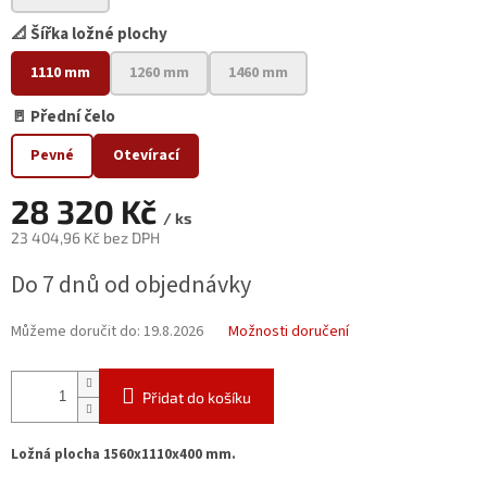
📐 Šířka ložné plochy
1110 mm
1260 mm
1460 mm
🚪 Přední čelo
Pevné
Otevírací
28 320 Kč
/ ks
23 404,96 Kč bez DPH
Měrná
Do 7 dnů od objednávky
cena:
Můžeme doručit do:
19.8.2026
Možnosti doručení
Přidat do košíku
Ložná plocha 1560x1110x400 mm.