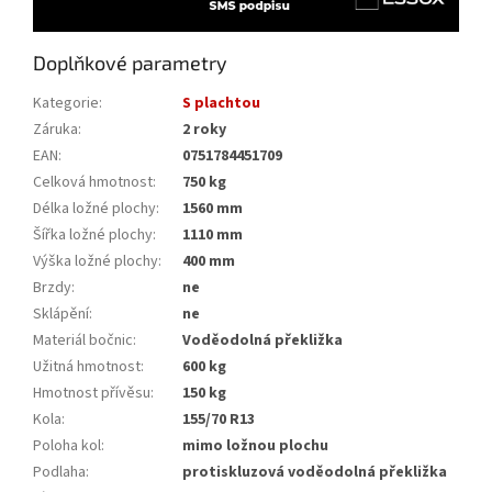
Doplňkové parametry
Kategorie
:
S plachtou
Záruka
:
2 roky
EAN
:
0751784451709
Celková hmotnost
:
750 kg
Délka ložné plochy
:
1560 mm
Šířka ložné plochy
:
1110 mm
Výška ložné plochy
:
400 mm
Brzdy
:
ne
Sklápění
:
ne
Materiál bočnic
:
Voděodolná překližka
Užitná hmotnost
:
600 kg
Hmotnost přívěsu
:
150 kg
Kola
:
155/70 R13
Poloha kol
:
mimo ložnou plochu
Podlaha
:
protiskluzová voděodolná překližka