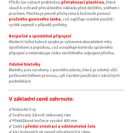
Přívěs lze vybavit praktickou
přetahovací plachtou
, která
slouží k ochraně převáženého nákladu před deštěm, sněhem i
prachem. Plachta je pevně přichycena k bočnicím pomocí
pružného gumového lanka
, což zajišťuje snadné použití i
rychlé sejmutí v případě potřeby.
Bezpečné a spolehlivé připojení
Moderní tažná kulová spojka je vybavena ukazatelem míry
opotřebení a pojistkou, což usnadňuje kontrolu správného
připojení a minimalizuje riziko nechtěného odpojení přívěsu.
Odolné blatníky
Blatníky jsou vyrobeny z pevného plastu, který je odolný vůči
poškození během provozu, i při častém používání v náročných
podmínkách.
V základní ceně zahrnuto:
✔ Robustní V-oj
✔ Svařovaný žárově zinkovaný rám
✔ Překližkové bočnice vysoké 400 mm
✔ Zadní
i přední otevírací a odnímatelné čelo
✔ 4 ks kotevních ok pevně přivařených k rámu