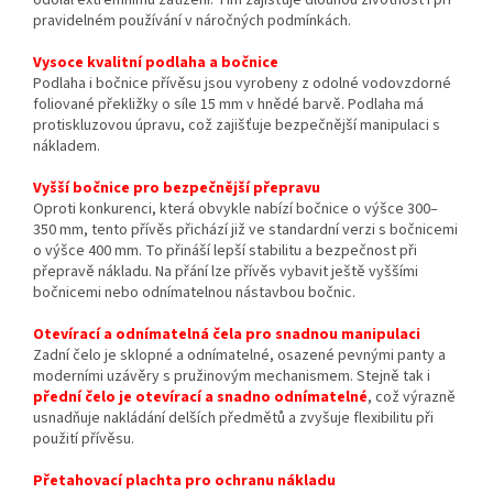
odolal extrémnímu zatížení. Tím zajišťuje dlouhou životnost i při
pravidelném používání v náročných podmínkách.
Vysoce kvalitní podlaha a bočnice
Podlaha i bočnice přívěsu jsou vyrobeny z odolné vodovzdorné
foliované překližky o síle 15 mm v hnědé barvě. Podlaha má
protiskluzovou úpravu, což zajišťuje bezpečnější manipulaci s
nákladem.
Vyšší bočnice pro bezpečnější přepravu
Oproti konkurenci, která obvykle nabízí bočnice o výšce 300–
350 mm, tento přívěs přichází již ve standardní verzi s bočnicemi
o výšce 400 mm. To přináší lepší stabilitu a bezpečnost při
přepravě nákladu. Na přání lze přívěs vybavit ještě vyššími
bočnicemi nebo odnímatelnou nástavbou bočnic.
Otevírací a odnímatelná čela pro snadnou manipulaci
Zadní čelo je sklopné a odnímatelné, osazené pevnými panty a
moderními uzávěry s pružinovým mechanismem. Stejně tak i
přední čelo je otevírací a snadno odnímatelné
, což výrazně
usnadňuje nakládání delších předmětů a zvyšuje flexibilitu při
použití přívěsu.
Přetahovací plachta pro ochranu nákladu