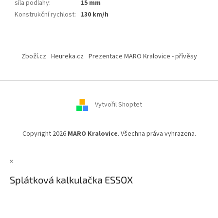
síla podlahy
:
15 mm
Konstrukční rychlost
:
130 km/h
Z
á
Zboží.cz
Heureka.cz
Prezentace MARO Kralovice - přívěsy
p
a
t
í
Vytvořil Shoptet
Copyright 2026
MARO Kralovice
. Všechna práva vyhrazena.
×
Splátková kalkulačka ESSOX