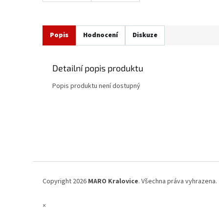
Popis
Hodnocení
Diskuze
Detailní popis produktu
Popis produktu není dostupný
Z
á
p
a
t
í
Copyright 2026
MARO Kralovice
. Všechna práva vyhrazena.
×