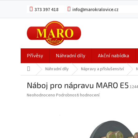
Přejít
na
373 397 418
info@marokralovice.cz
obsah
Přívěsy
Náhradní díly
Akční nabídka
Domů
Náhradní díly
Nápravy a příslušenství
Náboj pro nápravu MARO E5
124
Průměrné
Neohodnoceno
Podrobnosti hodnocení
hodnocení
produktu
je
0,0
z
5
hvězdiček.