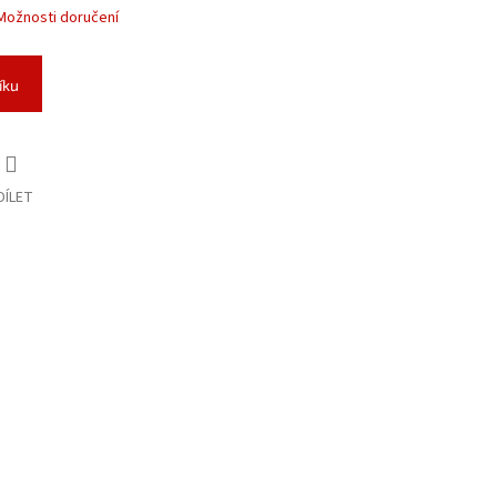
Možnosti doručení
íku
DÍLET