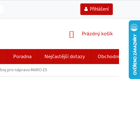
Přihlášení
NÁKUPNÍ
Prázdný košík
KOŠÍK
t
Poradna
Nejčastější dotazy
Obchodní podmín
boj pro nápravu MARO E5