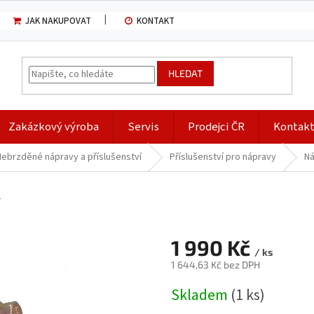
JAK NAKUPOVAT
KONTAKT
HLEDAT
Zakázkový výroba
Servis
Prodejci ČR
Kontak
Nebrzděné nápravy a příslušenství
Příslušenství pro nápravy
Ná
4
1 990 Kč
/ ks
1 644,63 Kč bez DPH
Měrná
Skladem
(1 ks)
cena: