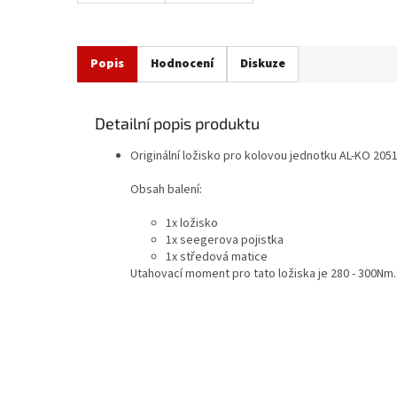
Popis
Hodnocení
Diskuze
Detailní popis produktu
Originální ložisko pro kolovou jednotku AL-KO 205
Obsah balení:
1x ložisko
1x seegerova pojistka
1x středová matice
Utahovací moment pro tato ložiska je 280 - 300Nm
Z
á
p