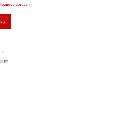
Možnosti doručení
íku
DÍLET