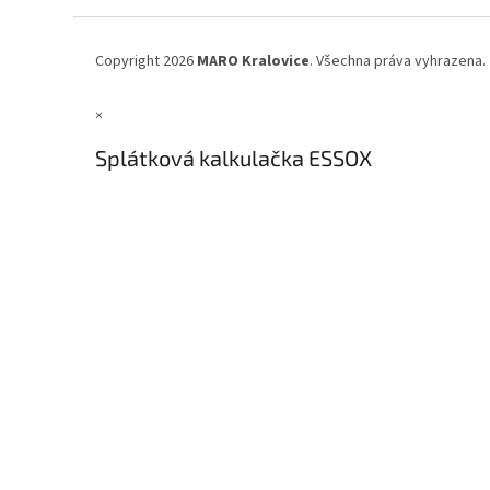
a
t
í
Copyright 2026
MARO Kralovice
. Všechna práva vyhrazena.
×
Splátková kalkulačka ESSOX