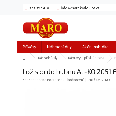
Přejít
na
373 397 418
info@marokralovice.cz
obsah
Přívěsy
Náhradní díly
Akční nabídka
Domů
Náhradní díly
Nápravy a příslušenství
Ložisko do bubnu AL-KO 2051 
Průměrné
Neohodnoceno
Podrobnosti hodnocení
Značka:
AL-KO
hodnocení
produktu
je
0,0
z
5
hvězdiček.