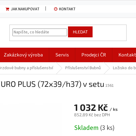
JAK NAKUPOVAT
KONTAKT
HLEDAT
Zakázkový výroba
Servis
Prodejci ČR
Kontak
Brzdové bubny a příslušenství
Příslušenství Bubnů
Ložisko do 
EURO PLUS (72x39/h37) v setu
1561
1 032 Kč
/ ks
852,89 Kč bez DPH
Měrná
Skladem
(3 ks)
cena: