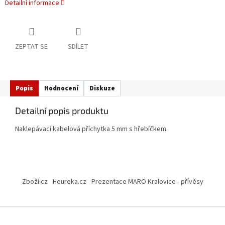
Detailní informace
ZEPTAT SE
SDÍLET
Popis
Hodnocení
Diskuze
Detailní popis produktu
Naklepávací kabelová příchytka 5 mm s hřebíčkem.
Z
á
Zboží.cz
Heureka.cz
Prezentace MARO Kralovice - přívěsy
p
a
t
í