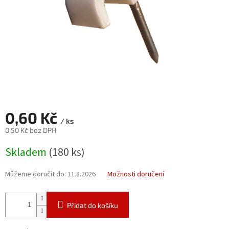
0,60 Kč
/ ks
0,50 Kč bez DPH
Měrná
Skladem
(180 ks)
cena:
Můžeme doručit do:
11.8.2026
Možnosti doručení
Přidat do košíku