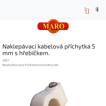
Přejít
na
NÁKUP
obsah
KOŠÍK
Naklepávací kabelová příchytka 5
mm s hřebíčkem.
2957
Průměrné
Neohodnoceno
Podrobnosti hodnocení
hodnocení
produktu
je
0,0
z
5
hvězdiček.