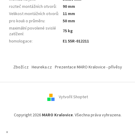
rozteč montážních otvorů
:
90 mm
Velikost montážních otvorů
:
11 mm
pro kouli o průměru
:
50 mm
maximální povolené svislé
75 kg
zatížení
:
homologace
:
E1 55R-012211
Z
á
Zboží.cz
Heureka.cz
Prezentace MARO Kralovice - přívěsy
p
a
t
í
Vytvořil Shoptet
Copyright 2026
MARO Kralovice
. Všechna práva vyhrazena.
×