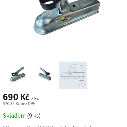
690 Kč
/ ks
570,25 Kč bez DPH
Měrná
Skladem
(9 ks)
cena: