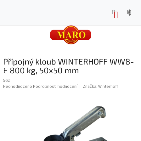
Přejít
na
NÁKUP
obsah
KOŠÍK
Přípojný kloub WINTERHOFF WW8-
E 800 kg, 50x50 mm
562
Průměrné
Neohodnoceno
Podrobnosti hodnocení
Značka:
Winterhoff
hodnocení
produktu
je
0,0
z
5
hvězdiček.