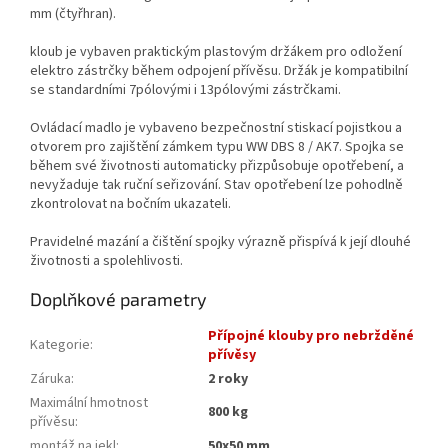
mm (čtyřhran).
kloub je vybaven praktickým plastovým držákem pro odložení
elektro zástrčky během odpojení přívěsu. Držák je kompatibilní
se standardními 7pólovými i 13pólovými zástrčkami.
Ovládací madlo je vybaveno bezpečnostní stiskací pojistkou a
otvorem pro zajištění zámkem typu WW DBS 8 / AK7. Spojka se
během své životnosti automaticky přizpůsobuje opotřebení, a
nevyžaduje tak ruční seřizování. Stav opotřebení lze pohodlně
zkontrolovat na bočním ukazateli.
Pravidelné mazání a čištění spojky výrazně přispívá k její dlouhé
životnosti a spolehlivosti.
Doplňkové parametry
Přípojné klouby pro nebržděné
Kategorie
:
přívěsy
Záruka
:
2 roky
Maximální hmotnost
800 kg
přívěsu
:
montáž na jekl
:
50x50 mm