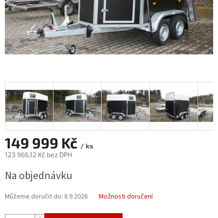
149 999 Kč
/ ks
123 966,12 Kč bez DPH
Měrná
Na objednávku
cena:
Můžeme doručit do:
8.9.2026
Možnosti doručení