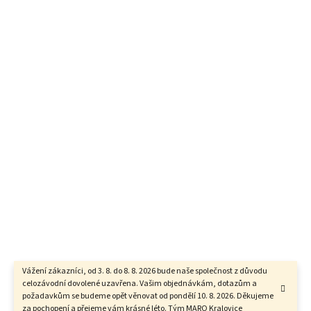
Vážení zákazníci, od 3. 8. do 8. 8. 2026 bude naše společnost z důvodu
celozávodní dovolené uzavřena. Vašim objednávkám, dotazům a
požadavkům se budeme opět věnovat od pondělí 10. 8. 2026. Děkujeme
za pochopení a přejeme vám krásné léto. Tým MARO Kralovice