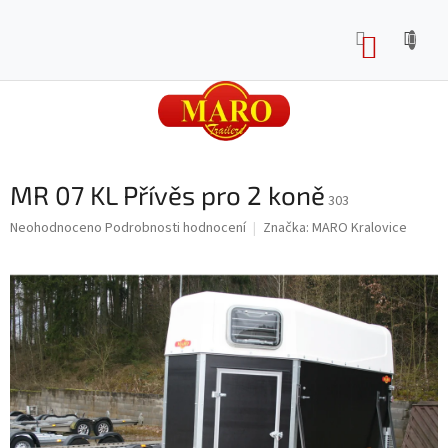
Přejít
na
NÁKUP
obsah
KOŠÍK
MR 07 KL Přívěs pro 2 koně
303
Průměrné
Neohodnoceno
Podrobnosti hodnocení
Značka:
MARO Kralovice
hodnocení
produktu
je
0,0
z
5
hvězdiček.