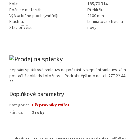
Kola:
185/70 R14
Bočnice materiál:
Překližka
Výška ložné ploch (vnitřní):
2100 mm
Plachta:
laminátová střecha
Stav přívěsu:
nový
Sepsání splátkové smlouvy na počkání. K sepsání smlouvy Vám
postačí 2 doklady totožnosti. Podrobnější info na tel. 777 22 44
33.
Doplňkové parametry
Kategorie
:
Přepravníky zvířat
Záruka
:
2 roky
Z
á