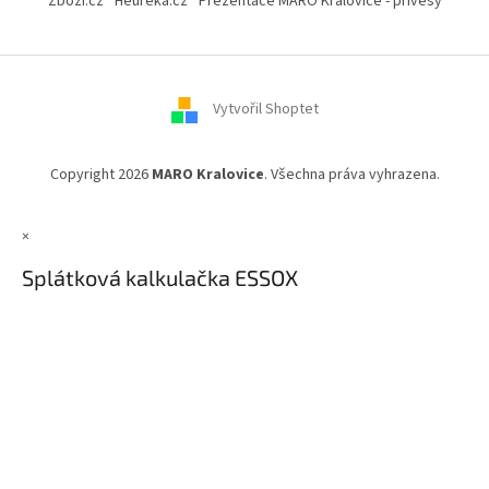
Zboží.cz
Heureka.cz
Prezentace MARO Kralovice - přívěsy
p
a
t
í
Vytvořil Shoptet
Copyright 2026
MARO Kralovice
. Všechna práva vyhrazena.
×
Splátková kalkulačka ESSOX