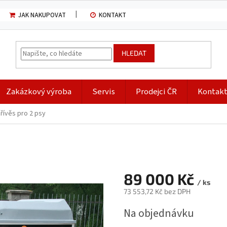
JAK NAKUPOVAT
KONTAKT
HLEDAT
Zakázkový výroba
Servis
Prodejci ČR
Kontak
řívěs pro 2 psy
89 000 Kč
/ ks
73 553,72 Kč bez DPH
Měrná
Na objednávku
cena: