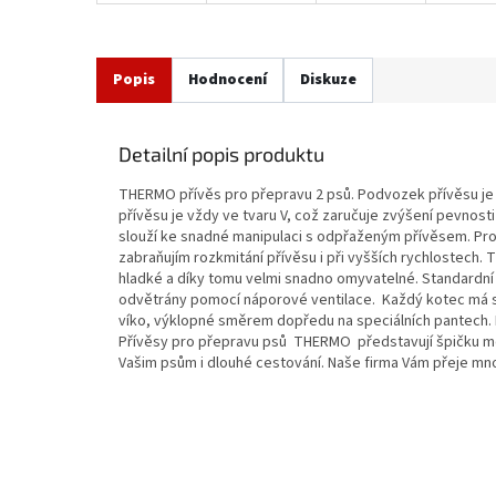
Popis
Hodnocení
Diskuze
Detailní popis produktu
THERMO přívěs pro přepravu 2 psů. Podvozek přívěsu je
přívěsu je vždy ve tvaru V, což zaručuje zvýšení pevnos
slouží ke snadné manipulaci s odpřaženým přívěsem. Pro
zabraňujím rozkmitání přívěsu i při vyšších rychlostech
hladké a díky tomu velmi snadno omyvatelné. Standardní 
odvětrány pomocí náporové ventilace. Každý kotec má sa
víko, výklopné směrem dopředu na speciálních pantech. 
Přívěsy pro přepravu psů THERMO představují špičku mezi
Vašim psům i dlouhé cestování. Naše firma Vám přeje mn
Z