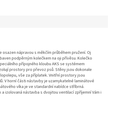
je osazen nápravou s měkčím průběhem pružení. Oj
 vybaven podpěrným kolečkem na oji přívěsu. Kolečko
 speciálního přípojného kloubu AKS se systémem
zolují prostory pro převoz psů. Stěny jsou dokonale
polepu, vše za příplatek. Vnitřní prostory jsou
. V horní části nástavby je uzamykatelné laminátové
tového víka je ve standardní nabídce stříbrná.
 izolovaná nástavba s dvojitou ventilací zpříjemní Vám i