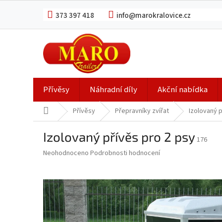
Přejít
na
373 397 418
info@marokralovice.cz
obsah
Přívěsy
Náhradní díly
Akční nabídka
Domů
Přívěsy
Přepravníky zvířat
Izolovaný p
Izolovaný přívěs pro 2 psy
176
Průměrné
Neohodnoceno
Podrobnosti hodnocení
hodnocení
produktu
je
0,0
z
5
hvězdiček.