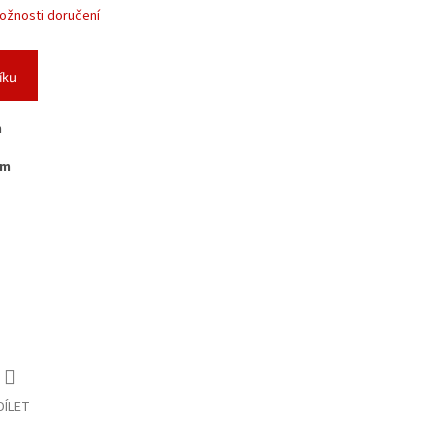
ožnosti doručení
íku
m
mm
DÍLET