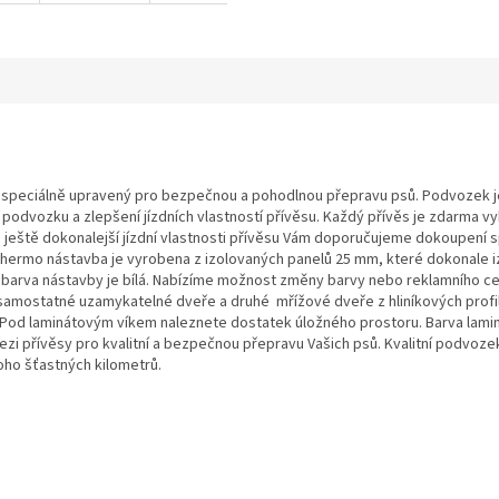
 speciálně upravený pro bezpečnou a pohodlnou přepravu psů. Podvozek 
ti podvozku a zlepšení jízdních vlastností přívěsu. Každý přívěs je zdarma
 ještě dokonalejší jízdní vlastnosti přívěsu Vám doporučujeme dokoupení
. Thermo nástavba je vyrobena z izolovaných panelů 25 mm, které dokonale i
barva nástavby je bílá. Nabízíme možnost změny barvy nebo reklamního celo
mostatné uzamykatelné dveře a druhé mřížové dveře z hliníkových profilů
Pod laminátovým víkem naleznete dostatek úložného prostoru. Barva laminá
 přívěsy pro kvalitní a bezpečnou přepravu Vašich psů. Kvalitní podvozek a
oho šťastných kilometrů.