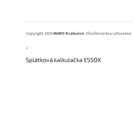
á
p
a
t
í
Copyright 2026
MARO Kralovice
. Všechna práva vyhrazena.
×
Splátková kalkulačka ESSOX