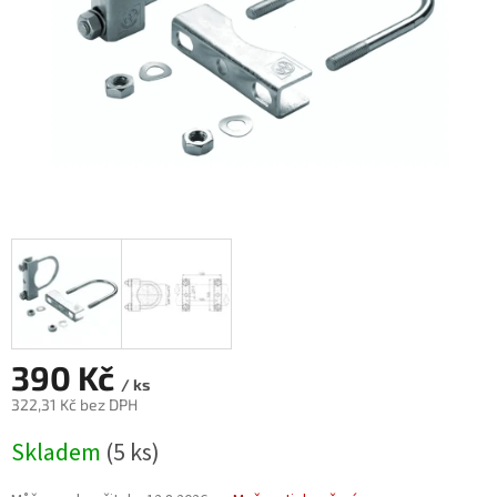
390 Kč
/ ks
322,31 Kč bez DPH
Měrná
Skladem
(5 ks)
cena: