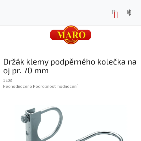
Přejít
na
NÁKUP
obsah
KOŠÍK
Držák klemy podpěrného kolečka na
oj pr. 70 mm
1203
Průměrné
Neohodnoceno
Podrobnosti hodnocení
hodnocení
produktu
je
0,0
z
5
hvězdiček.