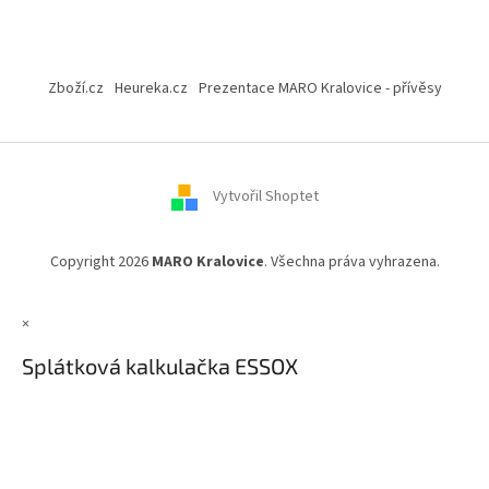
Z
á
Zboží.cz
Heureka.cz
Prezentace MARO Kralovice - přívěsy
p
a
t
í
Vytvořil Shoptet
Copyright 2026
MARO Kralovice
. Všechna práva vyhrazena.
×
Splátková kalkulačka ESSOX