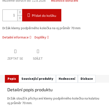
Můžeme doručit do:
12.8.2026
Možnosti doručení
Přidat do košíku
Držák klemy podpěrného kolečka na oj průměr 70 mm
Detailní informace
Doplňky
ZEPTAT SE
SDÍLET
Popis
Související produkty
Hodnocení
Diskuze
Detailní popis produktu
Držák slouží k přichycení klemy podpěrného kolečka na kulatou
oj průměr 70 mm.