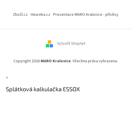
Z
á
Zboží.cz
Heureka.cz
Prezentace MARO Kralovice - přívěsy
p
a
t
í
Vytvořil Shoptet
Copyright 2026
MARO Kralovice
. Všechna práva vyhrazena.
×
Splátková kalkulačka ESSOX