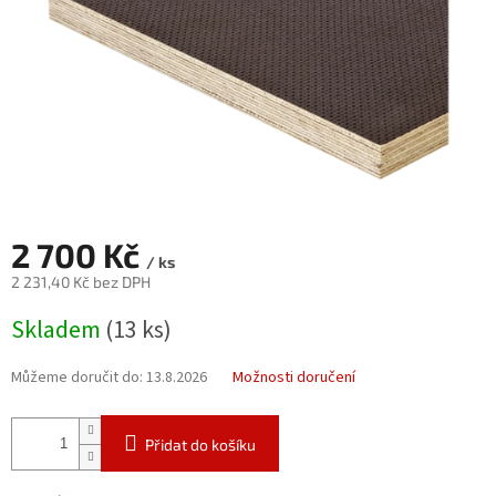
2 700 Kč
/ ks
2 231,40 Kč bez DPH
Měrná
Skladem
(13 ks)
cena:
Můžeme doručit do:
13.8.2026
Možnosti doručení
Přidat do košíku