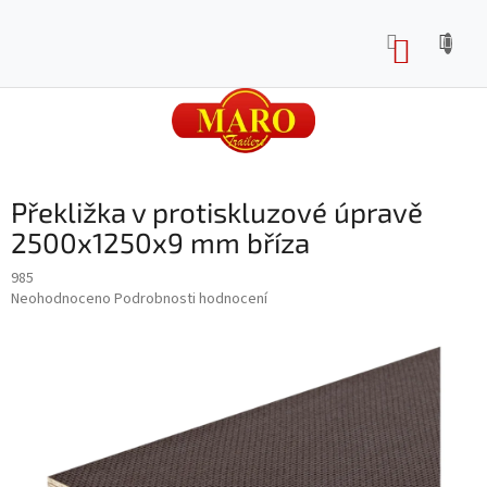
Přejít
na
NÁKUP
obsah
KOŠÍK
Překližka v protiskluzové úpravě
2500x1250x9 mm bříza
985
Průměrné
Neohodnoceno
Podrobnosti hodnocení
hodnocení
produktu
je
0,0
z
5
hvězdiček.