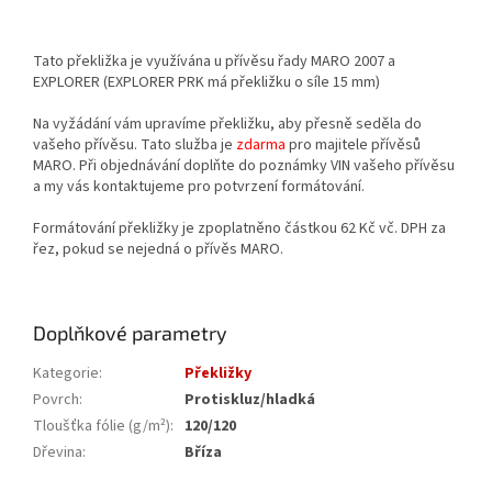
Tato překližka je využívána u přívěsu řady MARO 2007 a
EXPLORER (EXPLORER PRK má překližku o síle 15 mm)
Na vyžádání vám upravíme překližku, aby přesně seděla do
vašeho přívěsu. Tato služba je
zdarma
pro majitele přívěsů
MARO. Při objednávání doplňte do poznámky VIN vašeho přívěsu
a my vás kontaktujeme pro potvrzení formátování.
Formátování překližky je zpoplatněno částkou 62 Kč vč. DPH za
řez, pokud se nejedná o přívěs MARO.
Doplňkové parametry
Kategorie
:
Překližky
Povrch
:
Protiskluz/hladká
Tloušťka fólie (g/m²)
:
120/120
Dřevina
:
Bříza