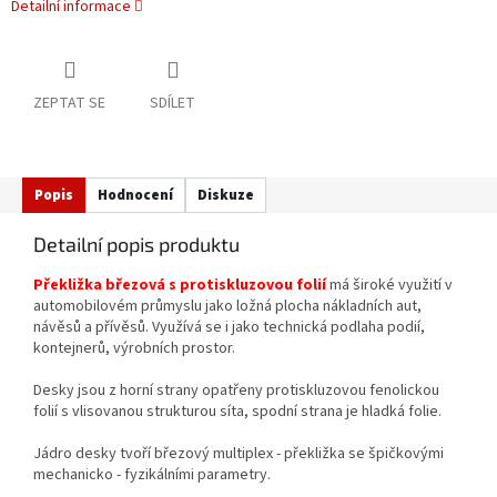
Detailní informace
ZEPTAT SE
SDÍLET
Popis
Hodnocení
Diskuze
Detailní popis produktu
Překližka březová s protiskluzovou folií
má široké využití v
automobilovém průmyslu jako ložná plocha nákladních aut,
návěsů a přívěsů. Využívá se i jako technická podlaha podií,
kontejnerů, výrobních prostor.
Desky jsou z horní strany opatřeny protiskluzovou fenolickou
folií s vlisovanou strukturou síta, spodní strana je hladká folie.
Jádro desky tvoří březový multiplex - překližka se špičkovými
mechanicko - fyzikálními parametry.