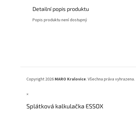
Detailní popis produktu
Popis produktu není dostupný
Z
á
p
a
t
í
Copyright 2026
MARO Kralovice
. Všechna práva vyhrazena.
×
Splátková kalkulačka ESSOX