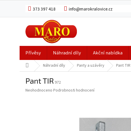
Přejít
na
373 397 418
info@marokralovice.cz
obsah
Přívěsy
Náhradní díly
Akční nabídka
Domů
Náhradní díly
Panty a uzávěry
Pant TIR
Pant TIR
972
Průměrné
Neohodnoceno
Podrobnosti hodnocení
hodnocení
produktu
je
0,0
z
5
hvězdiček.