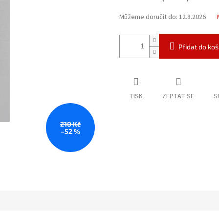
Můžeme doručit do:
12.8.2026
Přidat do koš
TISK
ZEPTAT SE
S
210 Kč
–52 %