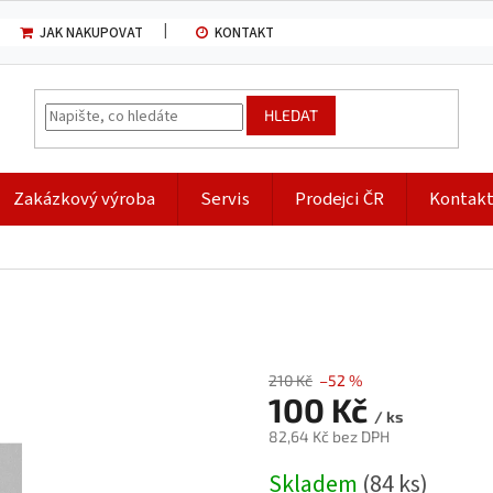
JAK NAKUPOVAT
KONTAKT
HLEDAT
Zakázkový výroba
Servis
Prodejci ČR
Kontak
210 Kč
–52 %
100 Kč
/ ks
82,64 Kč bez DPH
Měrná
Skladem
(84 ks)
cena: