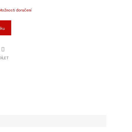
Možnosti doručení
íku
DÍLET