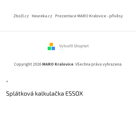
Z
á
Zboží.cz
Heureka.cz
Prezentace MARO Kralovice - přívěsy
p
a
t
í
Vytvořil Shoptet
Copyright 2026
MARO Kralovice
. Všechna práva vyhrazena.
×
Splátková kalkulačka ESSOX