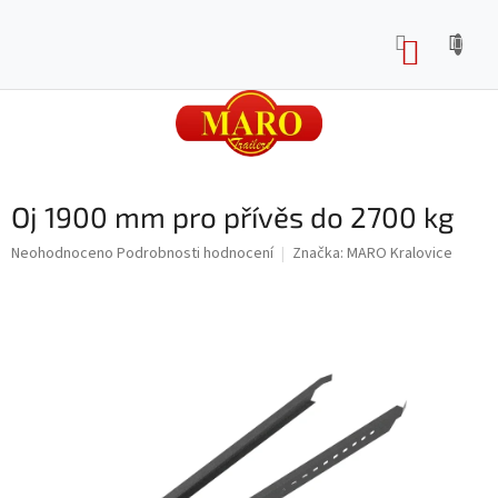
Přejít
na
NÁKUP
obsah
KOŠÍK
Oj 1900 mm pro přívěs do 2700 kg
Průměrné
Neohodnoceno
Podrobnosti hodnocení
Značka:
MARO Kralovice
hodnocení
produktu
je
0,0
z
5
hvězdiček.