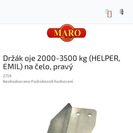
Přejít
na
NÁKUP
obsah
KOŠÍK
Držák oje 2000-3500 kg (HELPER,
EMIL) na čelo, pravý
2716
Průměrné
Neohodnoceno
Podrobnosti hodnocení
hodnocení
produktu
je
0,0
z
5
hvězdiček.