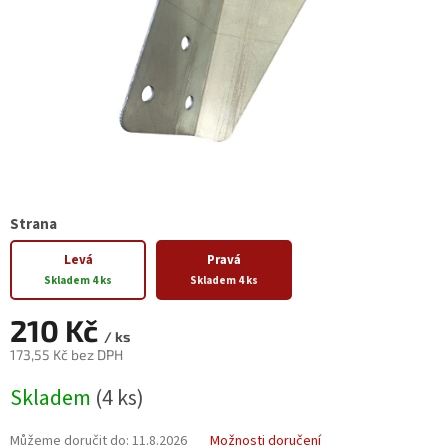
Strana
Levá
Pravá
Skladem 4 ks
Skladem 4 ks
210 Kč
/ ks
173,55 Kč bez DPH
Měrná
Skladem
(4 ks)
cena:
Můžeme doručit do:
11.8.2026
Možnosti doručení