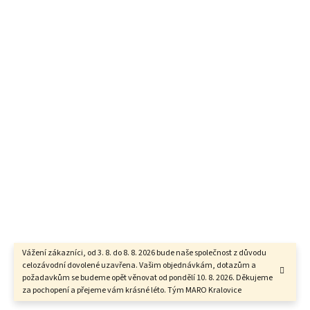
Vážení zákazníci, od 3. 8. do 8. 8. 2026 bude naše společnost z důvodu
celozávodní dovolené uzavřena. Vašim objednávkám, dotazům a
požadavkům se budeme opět věnovat od pondělí 10. 8. 2026. Děkujeme
za pochopení a přejeme vám krásné léto. Tým MARO Kralovice