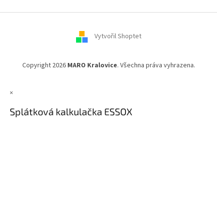
a
t
í
Vytvořil Shoptet
Copyright 2026
MARO Kralovice
. Všechna práva vyhrazena.
×
Splátková kalkulačka ESSOX