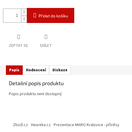
Přidat do košíku
ZEPTAT SE
SDÍLET
Popis
Hodnocení
Diskuze
Detailní popis produktu
Popis produktu není dostupný
Z
á
Zboží.cz
Heureka.cz
Prezentace MARO Kralovice - přívěsy
p