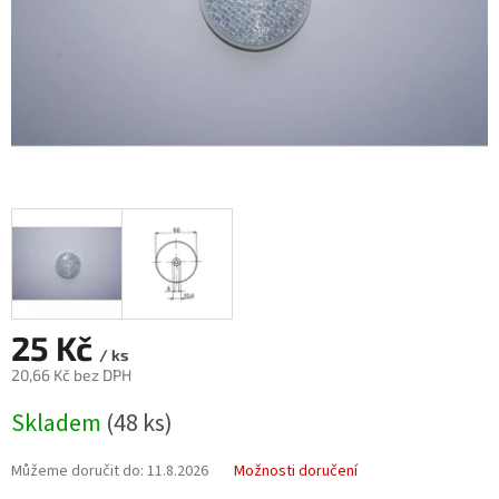
25 Kč
/ ks
20,66 Kč bez DPH
Měrná
Skladem
(48 ks)
cena:
Můžeme doručit do:
11.8.2026
Možnosti doručení