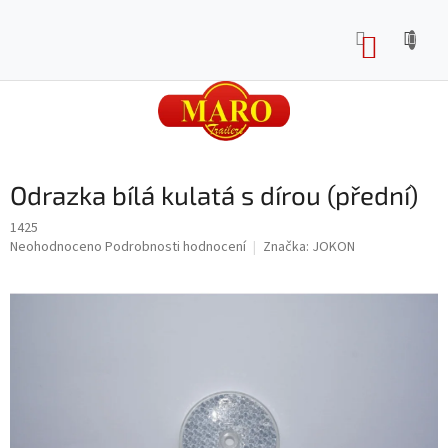
Přejít
na
NÁKUP
obsah
KOŠÍK
Odrazka bílá kulatá s dírou (přední)
1425
Průměrné
Neohodnoceno
Podrobnosti hodnocení
Značka:
JOKON
hodnocení
produktu
je
0,0
z
5
hvězdiček.