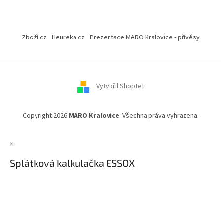
Z
á
Zboží.cz
Heureka.cz
Prezentace MARO Kralovice - přívěsy
p
a
t
í
Vytvořil Shoptet
Copyright 2026
MARO Kralovice
. Všechna práva vyhrazena.
×
Splátková kalkulačka ESSOX