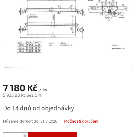
hvězdiček.
7 180 Kč
/ ks
5 933,88 Kč bez DPH
Měrná
Do 14 dnů od objednávky
cena:
Můžeme doručit do:
31.8.2026
Možnosti doručení