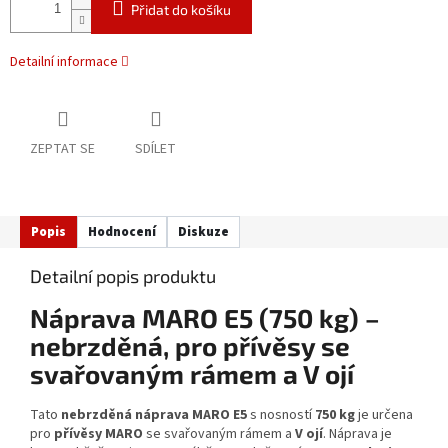
Přidat do košíku
Detailní informace
ZEPTAT SE
SDÍLET
Popis
Hodnocení
Diskuze
Detailní popis produktu
Náprava MARO E5 (750 kg) –
nebrzděná, pro přívěsy se
svařovaným rámem a V ojí
Tato
nebrzděná náprava MARO E5
s nosností
750 kg
je určena
pro
přívěsy MARO
se svařovaným rámem a
V
ojí
. Náprava je