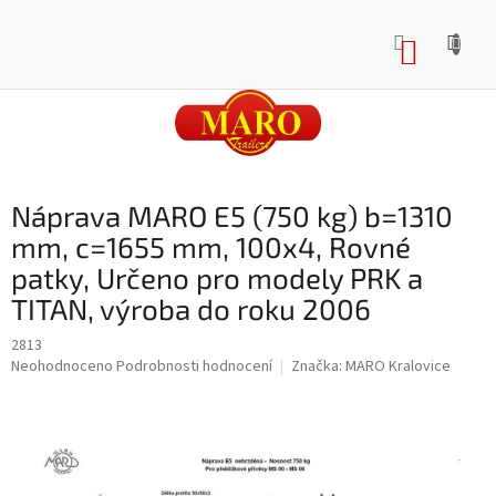
Přejít
na
NÁKUP
obsah
KOŠÍK
Náprava MARO E5 (750 kg) b=1310
mm, c=1655 mm, 100x4, Rovné
patky, Určeno pro modely PRK a
TITAN, výroba do roku 2006
2813
Průměrné
Neohodnoceno
Podrobnosti hodnocení
Značka:
MARO Kralovice
hodnocení
produktu
je
0,0
z
5