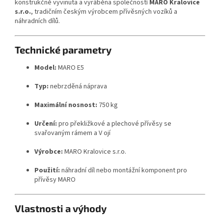
konstrukčně vyvinuta a vyráběna společností
MARO Kralovice
s.r.o.
, tradičním českým výrobcem přívěsných vozíků a
náhradních dílů.
Technické parametry
Model:
MARO E5
Typ:
nebrzděná náprava
Maximální nosnost:
750 kg
Určení:
pro překližkové a plechové přívěsy se
svařovaným rámem a V ojí
Výrobce:
MARO Kralovice s.r.o.
Použití:
náhradní díl nebo montážní komponent pro
přívěsy MARO
Vlastnosti a výhody