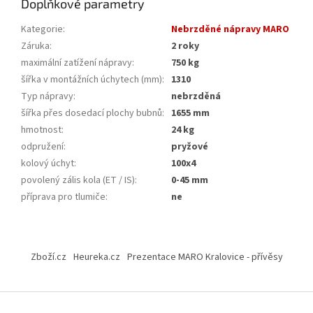
Doplňkové parametry
Kategorie
:
Nebrzděné nápravy MARO
Záruka
:
2 roky
maximální zatížení nápravy
:
750 kg
šířka v montážních úchytech (mm)
:
1310
Typ nápravy
:
nebrzděná
šířka přes dosedací plochy bubnů
:
1655 mm
hmotnost
:
24 kg
odpružení
:
pryžové
kolový úchyt
:
100x4
povolený zális kola (ET / IS)
:
0-45 mm
příprava pro tlumiče
:
ne
Z
á
Zboží.cz
Heureka.cz
Prezentace MARO Kralovice - přívěsy
p
a
t