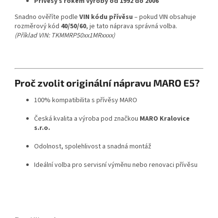
Přívěsy s rokem výroby od 1992 do 2006
Snadno ověříte podle
VIN kódu přívěsu
– pokud VIN obsahuje
rozměrový kód
40/50/60
, je tato náprava správná volba.
(Příklad VIN: TKMMRP50xx1MRxxxx)
Proč zvolit originální nápravu MARO E5?
100% kompatibilita s přívěsy MARO
Česká kvalita a výroba pod značkou
MARO Kralovice
s.r.o.
Odolnost, spolehlivost a snadná montáž
Ideální volba pro servisní výměnu nebo renovaci přívěsu