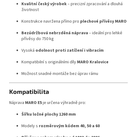
Kvalitní český výrobek
– precizní zpracování a dlouhá
životnost
Konstrukce navržena přímo pro
plechové přívěsy MARO
Bezúdržbová nebrzděná náprava
– ideální pro lehké
přívěsy do 750 kg
Vysoká
odolnost proti zatížení i vibracím
Kompatibilní s originálními díly
MARO Kralovice
Možnost snadné montáže bez úprav rámu
Kompatibilita
Náprava
MARO E5
je určena výhradně pro:
Šířku ložné plochy 1260 mm
Modely s
rozměrovým kódem 40, 50 a 60