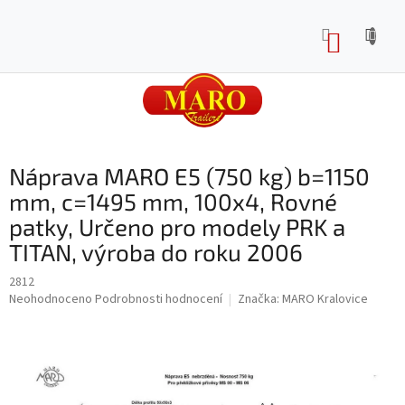
Přejít
na
NÁKUP
obsah
KOŠÍK
Náprava MARO E5 (750 kg) b=1150
mm, c=1495 mm, 100x4, Rovné
patky, Určeno pro modely PRK a
TITAN, výroba do roku 2006
2812
Průměrné
Neohodnoceno
Podrobnosti hodnocení
Značka:
MARO Kralovice
hodnocení
produktu
je
0,0
z
5