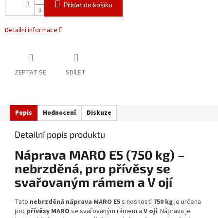
Přidat do košíku
Detailní informace
ZEPTAT SE
SDÍLET
Popis
Hodnocení
Diskuze
Detailní popis produktu
Náprava MARO E5 (750 kg) –
nebrzděná, pro přívěsy se
svařovaným rámem a V ojí
Tato
nebrzděná náprava MARO E5
s nosností
750 kg
je určena
pro
přívěsy MARO
se svařovaným rámem a
V
ojí
. Náprava je