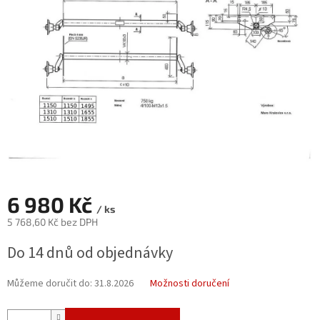
hvězdiček.
6 980 Kč
/ ks
5 768,60 Kč bez DPH
Měrná
Do 14 dnů od objednávky
cena:
Můžeme doručit do:
31.8.2026
Možnosti doručení