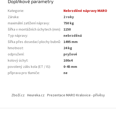
Doplňkové parametry
Kategorie
:
Nebrzděné nápravy MARO
Záruka
:
2 roky
maximální zatížení nápravy
:
750 kg
šířka v montážních úchytech (mm)
:
1150
Typ nápravy
:
nebrzděná
šířka přes dosedací plochy bubnů
:
1495 mm
hmotnost
:
24 kg
odpružení
:
pryžové
kolový úchyt
:
100x4
povolený zális kola (ET / IS)
:
0-45 mm
příprava pro tlumiče
:
ne
Z
á
Zboží.cz
Heureka.cz
Prezentace MARO Kralovice - přívěsy
p
a
t