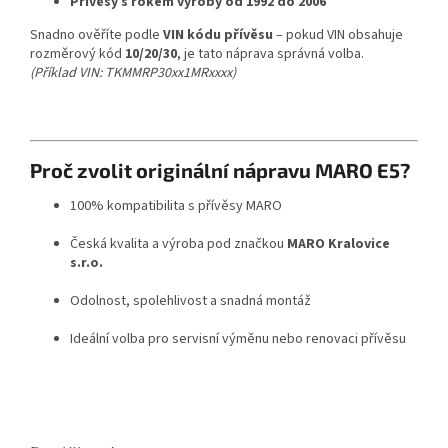
Přívěsy s rokem výroby od 1992 do 2006
Snadno ověříte podle
VIN kódu přívěsu
– pokud VIN obsahuje
rozměrový kód
10/20/30
, je tato náprava správná volba.
(Příklad VIN: TKMMRP30xx1MRxxxx)
Proč zvolit originální nápravu MARO E5?
100% kompatibilita s přívěsy MARO
Česká kvalita a výroba pod značkou
MARO Kralovice
s.r.o.
Odolnost, spolehlivost a snadná montáž
Ideální volba pro servisní výměnu nebo renovaci přívěsu