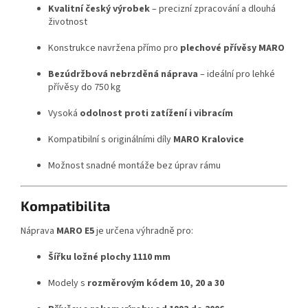
Kvalitní český výrobek
– precizní zpracování a dlouhá
životnost
Konstrukce navržena přímo pro
plechové přívěsy MARO
Bezúdržbová nebrzděná náprava
– ideální pro lehké
přívěsy do 750 kg
Vysoká
odolnost proti zatížení i vibracím
Kompatibilní s originálními díly
MARO Kralovice
Možnost snadné montáže bez úprav rámu
Kompatibilita
Náprava
MARO E5
je určena výhradně pro:
Šířku ložné plochy 1110 mm
Modely s
rozměrovým kódem 10, 20 a 30