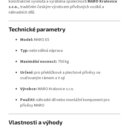
konstrukčně vyvinuta a vyráběna společností
MARO Kralovice
s.r.o.
, tradičním českým výrobcem přívěsných vozíků a
náhradních dílů.
Technické parametry
Model:
MARO E5
Typ:
nebrzděná náprava
Maximální nosnost:
750 kg
Určení:
pro překližkové a plechové přívěsy se
svařovaným rámem a V ojí
Výrobce:
MARO Kralovice s.r.o.
Použití:
náhradní díl nebo montážní komponent pro
přívěsy MARO
Vlastnosti a výhody