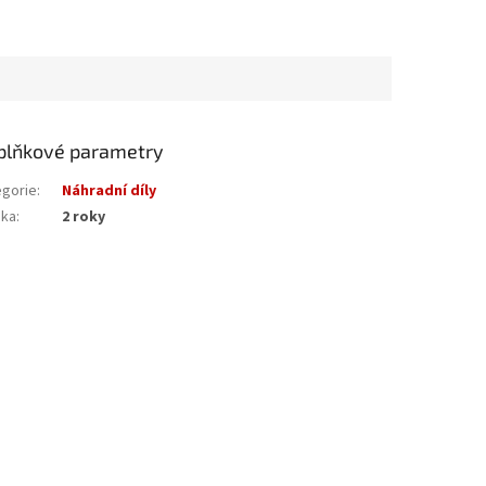
plňkové parametry
egorie
:
Náhradní díly
uka
:
2 roky