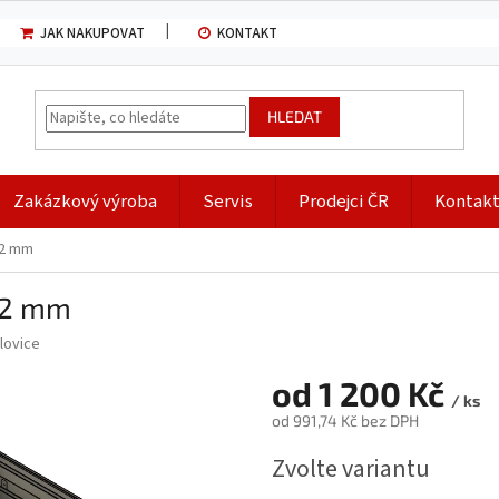
JAK NAKUPOVAT
KONTAKT
HLEDAT
Zakázkový výroba
Servis
Prodejci ČR
Kontak
02 mm
02 mm
lovice
od
1 200 Kč
/ ks
od
991,74 Kč
bez DPH
Měrná
Zvolte variantu
cena: