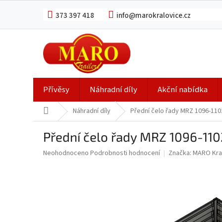
Přejít
na
373 397 418
info@marokralovice.cz
obsah
Přívěsy
Náhradní díly
Akční nabídka
Domů
Náhradní díly
Přední čelo řady MRZ 1096-11
Přední čelo řady MRZ 1096-11
Průměrné
Neohodnoceno
Podrobnosti hodnocení
Značka:
MARO Kra
hodnocení
produktu
je
0,0
z
5
hvězdiček.