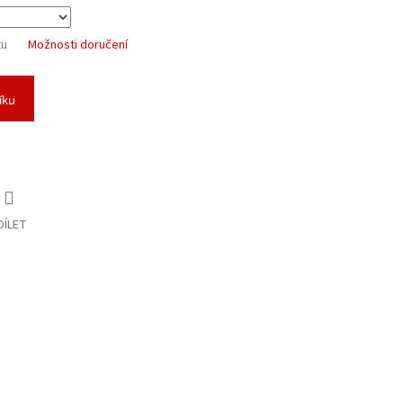
tu
Možnosti doručení
íku
DÍLET