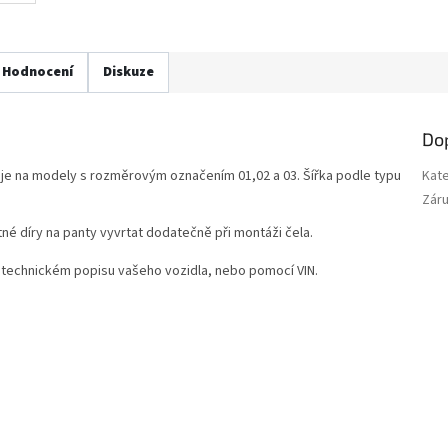
Hodnocení
Diskuze
Do
je na modely s rozměrovým označením 01,02 a 03. Šířka podle typu
Kat
Zár
tné díry na panty vyvrtat dodatečně při montáži čela.
 technickém popisu vašeho vozidla, nebo pomocí VIN.