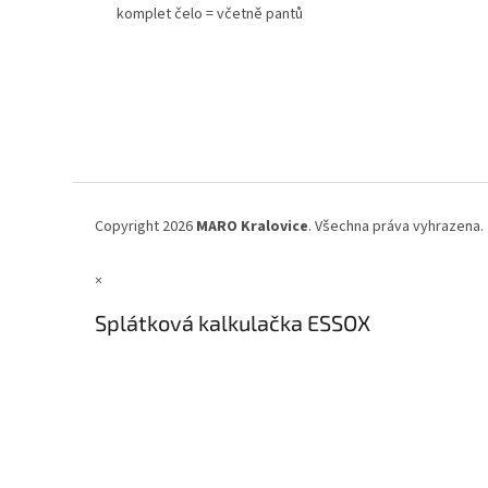
komplet čelo = včetně pantů
Z
á
p
a
t
í
Copyright 2026
MARO Kralovice
. Všechna práva vyhrazena.
×
Splátková kalkulačka ESSOX