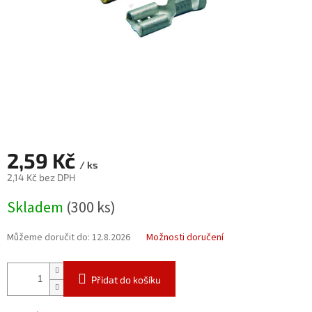
2,59 Kč
/ ks
2,14 Kč bez DPH
Měrná
Skladem
(300 ks)
cena:
Můžeme doručit do:
12.8.2026
Možnosti doručení
Přidat do košíku