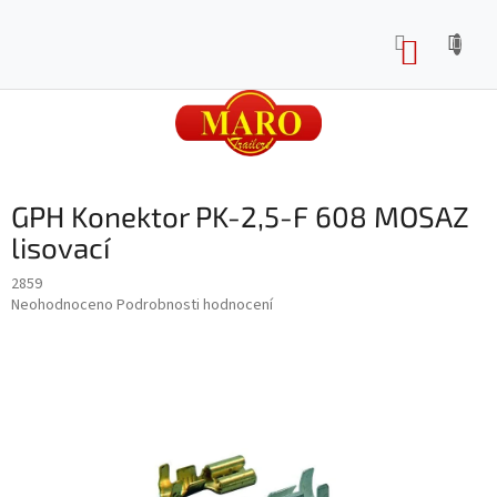
Přejít
na
NÁKUP
obsah
KOŠÍK
GPH Konektor PK-2,5-F 608 MOSAZ
lisovací
2859
Průměrné
Neohodnoceno
Podrobnosti hodnocení
hodnocení
produktu
je
0,0
z
5
hvězdiček.