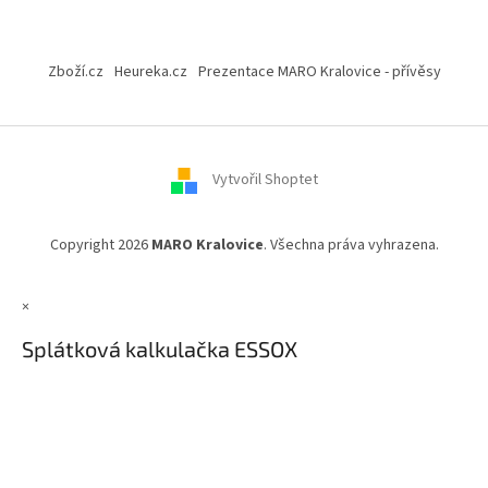
Z
á
Zboží.cz
Heureka.cz
Prezentace MARO Kralovice - přívěsy
p
a
t
í
Vytvořil Shoptet
Copyright 2026
MARO Kralovice
. Všechna práva vyhrazena.
×
Splátková kalkulačka ESSOX