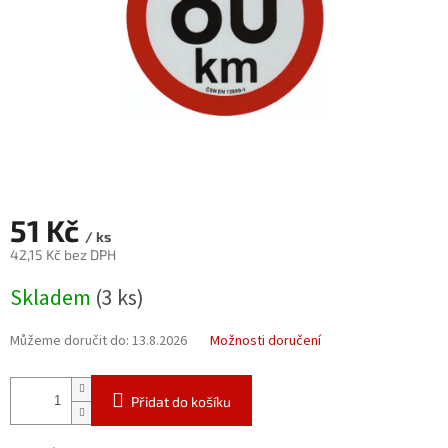
51 Kč
/ ks
42,15 Kč bez DPH
Měrná
Skladem
(3 ks)
cena:
Můžeme doručit do:
13.8.2026
Možnosti doručení
Přidat do košíku