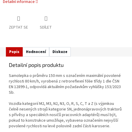
Detailní informace
ZEPTAT SE
SDÍLET
Popis
Hodnocení
Diskuze
Detailní popis produktu
Samolepka o průměru 150 mm s označením maximální povolené
rychlosti 80 km/h, vyrobená z retroreflexní fólie třídy 1 dle ČSN
EN 12899-1, odpovídá aktuálním požadavkům vyhlášky 153/2023
Sb.
Vozidla kategorií M2, M3, N2, N3, O, R, S, C, T a Z (s výjimkou
čelně nesených strojů kategorie SN, jednonápravových traktorů
s přívěsy a speciálních nosičů pracovních adaptérů) musí být,
pokud to konstrukce umožňuje, vybavena označením nejvyšší
povolené rychlosti na levé polovině zadní části karoserie.