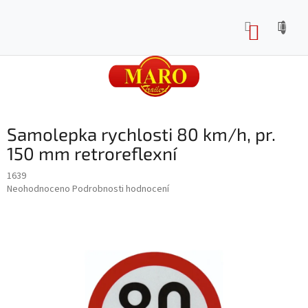
Přejít
na
NÁKUP
obsah
KOŠÍK
Samolepka rychlosti 80 km/h, pr.
150 mm retroreflexní
1639
Průměrné
Neohodnoceno
Podrobnosti hodnocení
hodnocení
produktu
je
0,0
z
5
hvězdiček.