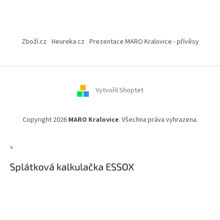
Z
á
Zboží.cz
Heureka.cz
Prezentace MARO Kralovice - přívěsy
p
a
t
í
Vytvořil Shoptet
Copyright 2026
MARO Kralovice
. Všechna práva vyhrazena.
×
Splátková kalkulačka ESSOX