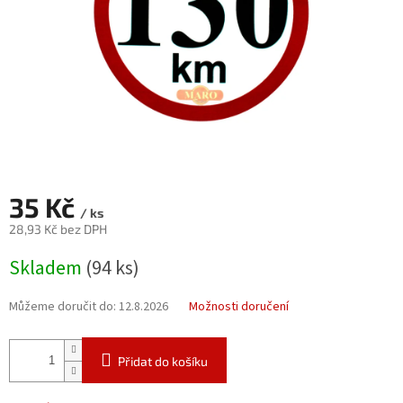
35 Kč
/ ks
28,93 Kč bez DPH
Měrná
Skladem
(94 ks)
cena:
Můžeme doručit do:
12.8.2026
Možnosti doručení
Přidat do košíku