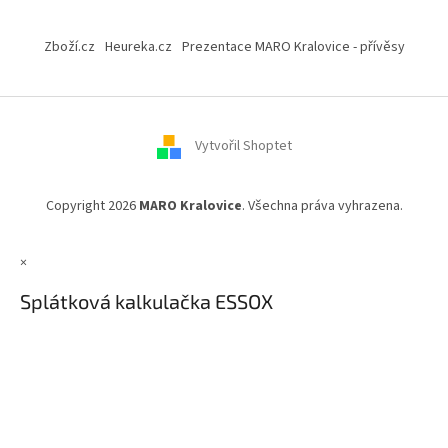
Z
á
Zboží.cz
Heureka.cz
Prezentace MARO Kralovice - přívěsy
p
a
t
í
Vytvořil Shoptet
Copyright 2026
MARO Kralovice
. Všechna práva vyhrazena.
×
Splátková kalkulačka ESSOX