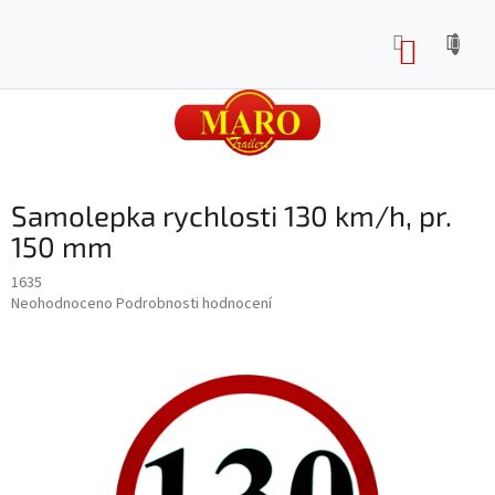
Přejít
na
NÁKUP
obsah
KOŠÍK
Samolepka rychlosti 130 km/h, pr.
150 mm
1635
Průměrné
Neohodnoceno
Podrobnosti hodnocení
hodnocení
produktu
je
0,0
z
5
hvězdiček.