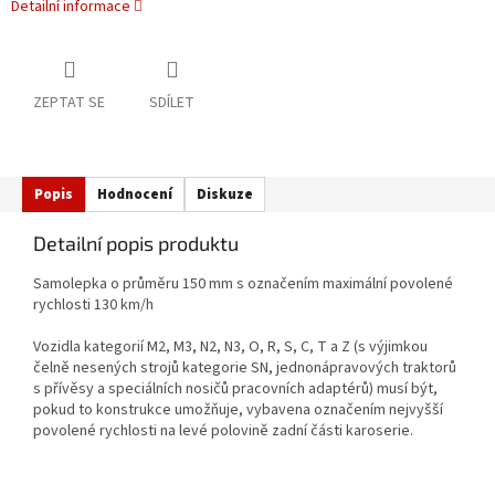
Detailní informace
ZEPTAT SE
SDÍLET
Popis
Hodnocení
Diskuze
Detailní popis produktu
Samolepka o průměru 150 mm s označením maximální povolené
rychlosti 130 km/h
Vozidla kategorií M2, M3, N2, N3, O, R, S, C, T a Z (s výjimkou
čelně nesených strojů kategorie SN, jednonápravových traktorů
s přívěsy a speciálních nosičů pracovních adaptérů) musí být,
pokud to konstrukce umožňuje, vybavena označením nejvyšší
povolené rychlosti na levé polovině zadní části karoserie.