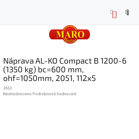
Přejít
na
NÁKUP
obsah
KOŠÍK
Náprava AL-KO Compact B 1200-6
(1350 kg) bc=600 mm,
ohf=1050mm, 2051, 112x5
2632
Průměrné
Neohodnoceno
Podrobnosti hodnocení
hodnocení
produktu
je
0,0
z
5
hvězdiček.