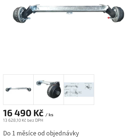
16 490 Kč
/ ks
13 628,10 Kč bez DPH
Měrná
Do 1 měsíce od objednávky
cena: