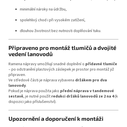
minimální nároky na údržbu,
spolehlivý chod i při vysokém zatížení,
dlouhou životnost bez nutnosti doplňování tuku.
Připraveno pro montáž tlumičů a dvojité
vedení lanovodů
Ramena nápravy umožňují snadné doplnění o
přídavné tlumiče
– po odstranění plastových záslepek je prostor pro montáž již
připraven.
Ve středové části je náprava vybavena
držákem pro dva
lanovody
.
Pokud je náprava použita jako
přední náprava v tandemové
sestavě
, je nutné použít
redukci držáků lanovodů ze 2 na 4
(k
dispozici jako příslušenství).
Upozornění a doporučení k montáži