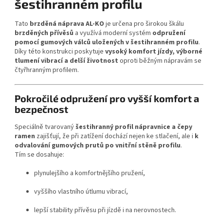
šestihranném profilu
Tato
brzděná náprava AL-KO
je určena pro širokou škálu
brzděných přívěsů
a využívá moderní systém
odpružení
pomocí gumových válců uložených v šestihranném profilu
.
Díky této konstrukci poskytuje
vysoký komfort jízdy, výborné
tlumení vibrací a delší životnost
oproti běžným nápravám se
čtyřhranným profilem.
Pokročilé odpružení pro vyšší komfort a
bezpečnost
Speciálně tvarovaný
šestihranný profil nápravnice a čepy
ramen
zajišťují, že při zatížení dochází nejen ke stlačení, ale i
k
odvalování gumových prutů po vnitřní stěně profilu
.
Tím se dosahuje:
plynulejšího a komfortnějšího pružení,
vyššího vlastního útlumu vibrací,
lepší stability přívěsu při jízdě i na nerovnostech.