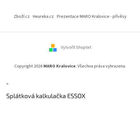
Z
á
Zboží.cz
Heureka.cz
Prezentace MARO Kralovice - přívěsy
p
a
t
í
Vytvořil Shoptet
Copyright 2026
MARO Kralovice
. Všechna práva vyhrazena.
×
Splátková kalkulačka ESSOX