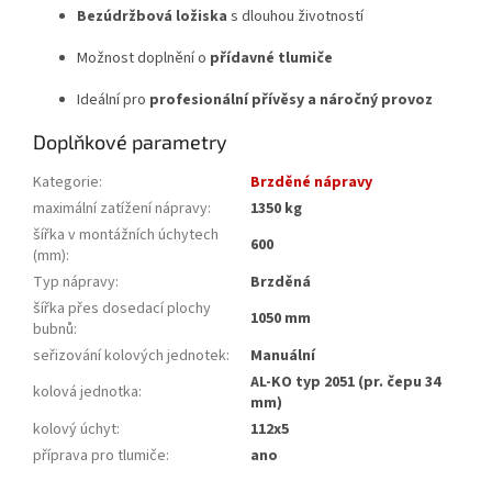
Bezúdržbová ložiska
s dlouhou životností
Možnost doplnění o
přídavné tlumiče
Ideální pro
profesionální přívěsy a náročný provoz
Doplňkové parametry
Kategorie
:
Brzděné nápravy
maximální zatížení nápravy
:
1350 kg
šířka v montážních úchytech
600
(mm)
:
Typ nápravy
:
Brzděná
šířka přes dosedací plochy
1050 mm
bubnů
:
seřizování kolových jednotek
:
Manuální
AL-KO typ 2051 (pr. čepu 34
kolová jednotka
:
mm)
kolový úchyt
:
112x5
příprava pro tlumiče
:
ano