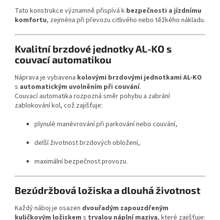
Tato konstrukce významně přispívá k
bezpečnosti a jízdnímu
komfortu
, zejména při převozu citlivého nebo těžkého nákladu.
Kvalitní brzdové jednotky AL-KO s
couvací automatikou
Náprava je vybavena
kolovými brzdovými jednotkami AL-KO
s
automatickým uvolněním při couvání
.
Couvací automatika rozpozná směr pohybu a zabrání
zablokování kol, což zajišťuje:
plynulé manévrování při parkování nebo couvání,
delší životnost brzdových obložení,
maximální bezpečnost provozu.
Bezúdržbová ložiska a dlouhá životnost
Každý náboj je osazen
dvouřadým zapouzdřeným
kuličkovým ložiskem
s
trvalou náplní maziva
, které zajišťuje: