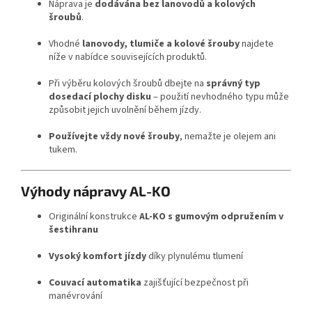
Náprava je
dodávána bez lanovodů a kolových
šroubů
.
Vhodné
lanovody, tlumiče a kolové šrouby
najdete
níže v nabídce souvisejících produktů.
Při výběru kolových šroubů dbejte na
správný typ
dosedací plochy disku
– použití nevhodného typu může
způsobit jejich uvolnění během jízdy.
Používejte vždy nové šrouby
, nemažte je olejem ani
tukem.
Výhody nápravy AL-KO
Originální konstrukce
AL-KO s gumovým odpružením v
šestihranu
Vysoký komfort jízdy
díky plynulému tlumení
Couvací automatika
zajišťující bezpečnost při
manévrování