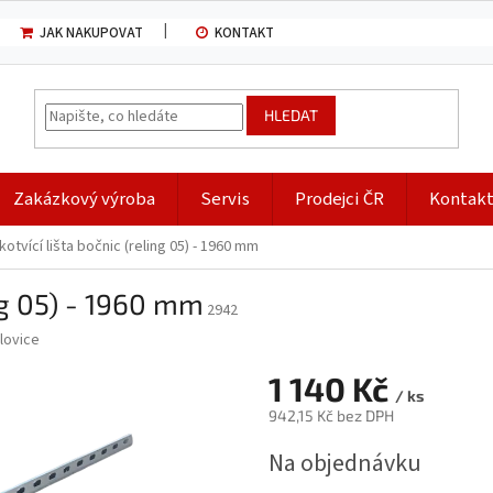
JAK NAKUPOVAT
KONTAKT
HLEDAT
Zakázkový výroba
Servis
Prodejci ČR
Kontak
kotvící lišta bočnic (reling 05) - 1960 mm
ing 05) - 1960 mm
2942
lovice
1 140 Kč
/ ks
942,15 Kč bez DPH
Měrná
Na objednávku
cena: