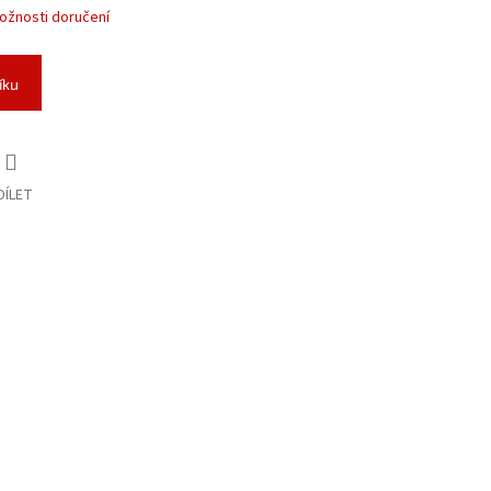
ožnosti doručení
íku
DÍLET