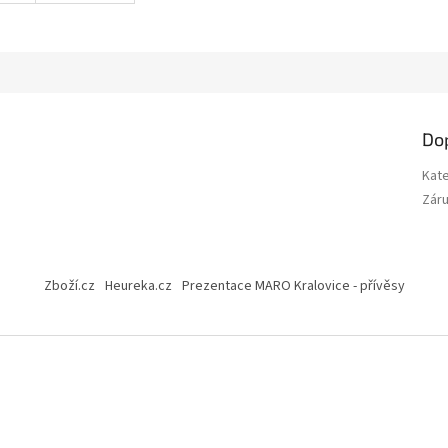
Do
Kat
Zár
Zboží.cz
Heureka.cz
Prezentace MARO Kralovice - přívěsy