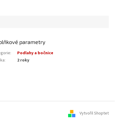
plňkové parametry
egorie
:
Podlahy a bočnice
uka
:
2 roky
Vytvořil Shoptet