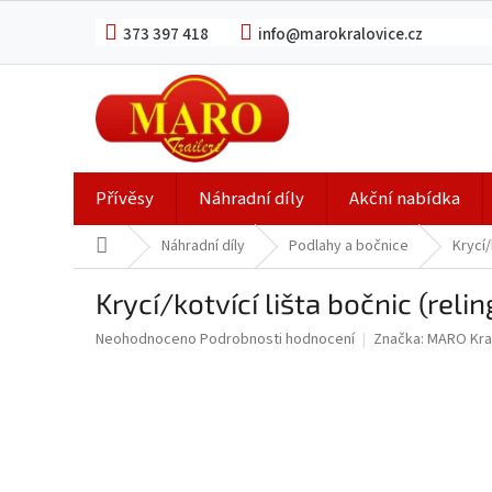
Přejít
na
373 397 418
info@marokralovice.cz
obsah
Přívěsy
Náhradní díly
Akční nabídka
Domů
Náhradní díly
Podlahy a bočnice
Krycí/
Krycí/kotvící lišta bočnic (rel
Průměrné
Neohodnoceno
Podrobnosti hodnocení
Značka:
MARO Kra
hodnocení
produktu
je
0,0
z
5
hvězdiček.