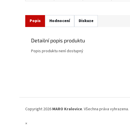
Popis
Hodnocení
Diskuze
Detailní popis produktu
Popis produktu není dostupný
Z
á
p
a
t
í
Copyright 2026
MARO Kralovice
. Všechna práva vyhrazena.
×