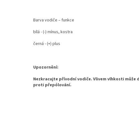
Barva vodiče – funkce
bílá - (-) mínus, kostra
černá - (+) plus
Upozornění:
Nezkracujte přívodní vodiče. Vlivem vlhkosti může d
proti přepólování.
Z
á
p