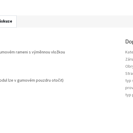
iskuze
Do
umovém rameni s výměnnou vložkou
Kat
Zár
Obry
Str
modul lze v gumovém pouzdru otočit)
typ 
prov
typ 