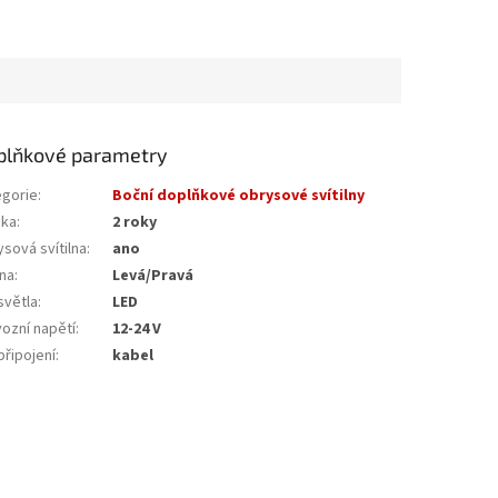
plňkové parametry
egorie
:
Boční doplňkové obrysové svítilny
uka
:
2 roky
sová svítilna
:
ano
ana
:
Levá/Pravá
světla
:
LED
ozní napětí
:
12-24 V
připojení
:
kabel