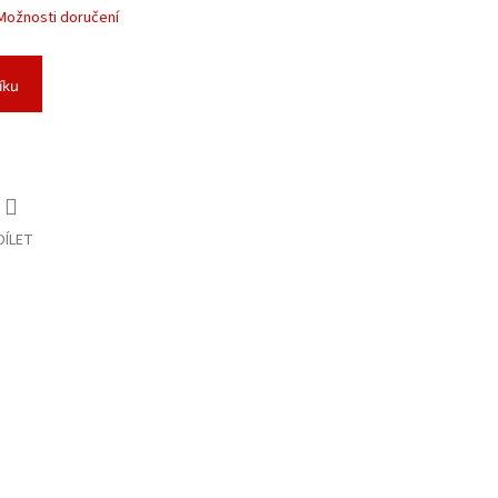
Možnosti doručení
íku
DÍLET