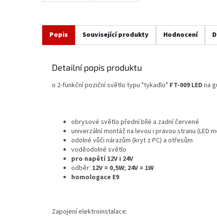
Popis
Související produkty
Hodnocení
D
Detailní popis produktu
o 2-funkční poziční světlo typu "tykadlo"
FT-009 LED
na g
obrysové světlo přední bílé a zadní červené
univerzální montáž na levou i pravou stranu (LED 
odolné vůči nárazům (kryt z PC) a otřesům
voděodolné světlo
pro napětí 12V i 24V
odběr:
12V = 0,5W
;
24V = 1W
homologace E9
Zapojení elektroinstalace: