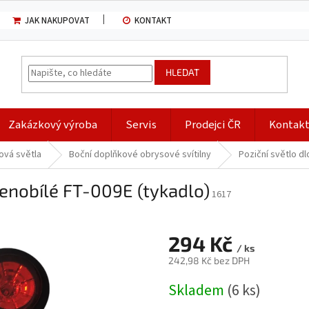
JAK NAKUPOVAT
KONTAKT
HLEDAT
Zakázkový výroba
Servis
Prodejci ČR
Kontak
ová světla
Boční doplňkové obrysové svítilny
Poziční světlo d
venobílé FT-009E (tykadlo)
1617
294 Kč
/ ks
242,98 Kč bez DPH
Měrná
Skladem
(6 ks)
cena: