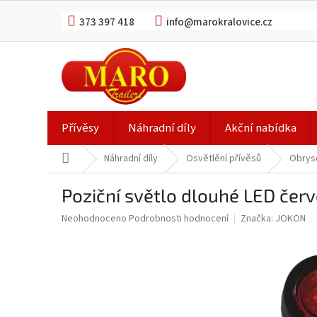
Přejít
na
373 397 418
info@marokralovice.cz
obsah
Přívěsy
Náhradní díly
Akční nabídka
Domů
Náhradní díly
Osvětlění přívěsů
Obrys
Poziční světlo dlouhé LED čer
Průměrné
Neohodnoceno
Podrobnosti hodnocení
Značka:
JOKON
hodnocení
produktu
je
0,0
z
5
hvězdiček.